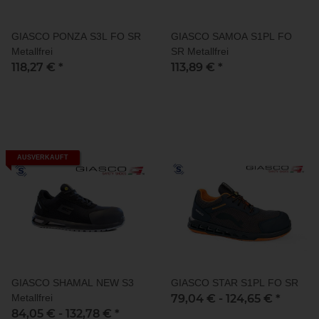
GIASCO PONZA S3L FO SR
GIASCO SAMOA S1PL FO
Metallfrei
SR Metallfrei
118,27 €
*
113,89 €
*
AUSVERKAUFT
GIASCO SHAMAL NEW S3
GIASCO STAR S1PL FO SR
Metallfrei
79,04 € -
124,65 €
*
84,05 € -
132,78 €
*