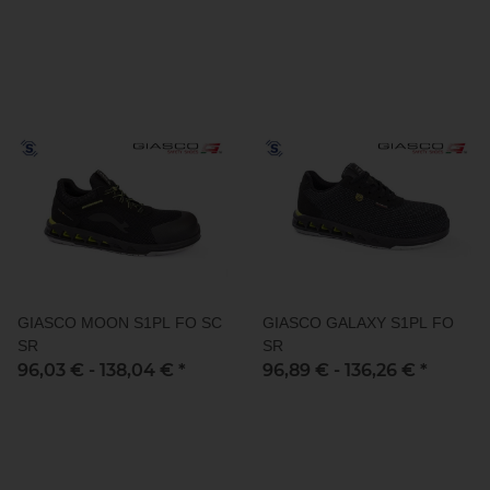
GIASCO MOON S1PL FO SC
GIASCO GALAXY S1PL FO
SR
SR
96,03 € -
138,04 €
*
96,89 € -
136,26 €
*