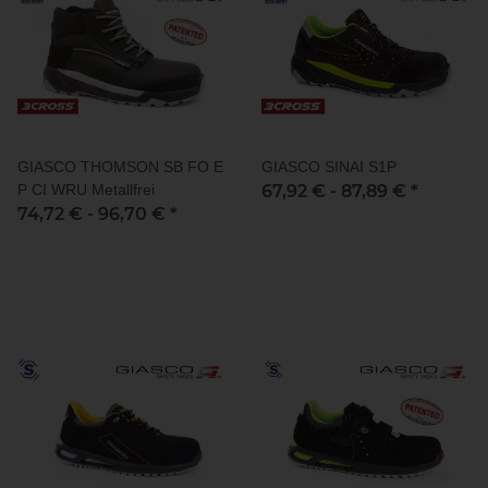
GIASCO THOMSON SB FO E
GIASCO SINAI S1P
P CI WRU Metallfrei
67,92 € -
87,89 €
*
74,72 € -
96,70 €
*