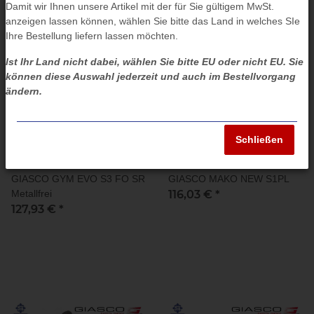
Damit wir Ihnen unsere Artikel mit der für Sie gültigem MwSt.
anzeigen lassen können, wählen Sie bitte das Land in welches SIe
Ihre Bestellung liefern lassen möchten.
Ist Ihr Land nicht dabei, wählen Sie bitte EU oder nicht EU. Sie
können diese Auswahl jederzeit und auch im Bestellvorgang
ändern.
Schließen
GIASCO GYM EVO S3 FO SR
GIASCO MAKO NEW S1PL
Metallfrei
116,03 €
*
127,93 €
*