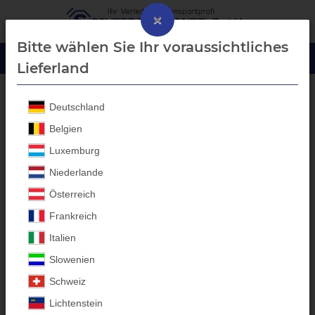
×
Bitte wählen Sie Ihr voraussichtliches
Lieferland
Deutschland
Startseite
Belgien
Luxemburg
GIASCO
Niederlande
Sicherheitsschuhe aus
Österreich
Italien
Frankreich
Italien
Slowenien
Filter
Schweiz
Lichtenstein
Artikel 1 - 20 von 58