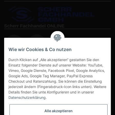
Scherr Fachhandel ONLINE
Wie wir Cookies & Co nutzen
Durch Klicken auf „Alle akzeptieren“ gestatten Sie den
www.s3-arbeitsschuhe-sicherheitsschuhe.de
Einsatz folgender Dienste auf unserer Website: YouTube,
www-alu-transportboxen-auffahrrampen.de
Vimeo, Google Dienste, Facebook Pixel, Google Analytics,
Google Ads, Google Tag Manager, PayPal Express
Checkout und Ratenzahlung. Sie können die Einstellung
jederzeit ändern (Fingerabdruck-Icon links unten). Weitere
Details finden Sie unte
Konfigurieren
und in unserer
Datenschutzerklärung
.
Sichere Zahlarten & Versand
Alle akzeptieren