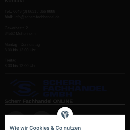
Kontakt
Tel.:
0049 (0) 8631 / 366 9889
Mail:
info@scherr-fachhandel.de
Gewerbestr. 2
84562 Mettenheim
Montag - Donnerstag
8.00 bis 13.00 Uhr
Freitag
8.00 bis 12.00 Uhr
Scherr Fachhandel ONLINE
Wie wir Cookies & Co nutzen