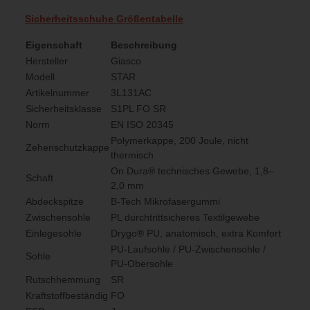
Sicherheitsschuhe Größentabelle
Eigenschaft
Beschreibung
Hersteller
Giasco
Modell
STAR
Artikelnummer
3L131AC
Sicherheitsklasse
S1PL FO SR
Norm
EN ISO 20345
Polymerkappe, 200 Joule, nicht
Zehenschutzkappe
thermisch
On Dura® technisches Gewebe, 1,8–
Schaft
2,0 mm
Abdeckspitze
B-Tech Mikrofasergummi
Zwischensohle
PL durchtrittsicheres Textilgewebe
Einlegesohle
Drygo® PU, anatomisch, extra Komfort
PU-Laufsohle / PU-Zwischensohle /
Sohle
PU-Obersohle
Rutschhemmung
SR
Kraftstoffbeständig
FO