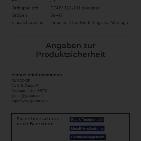
ESD
Ja
Orthopädisch
DGUV 112-191 geeignet
Größen
36–47
Einsatzbereiche
Industrie, Handwerk, Logistik, Montage
Angaben zur
Produktsicherheit
Herstellerinformationen:
GIASCO SRL
Via G.B. Zaupa 50
Chiampo, Italien, 36072
giasco@giasco.com
https://www.giasco.com/
Sicherheitsschuhe
Bau & Technologie
nach Branchen:
Metall Verarbeitung
FacilityManagement