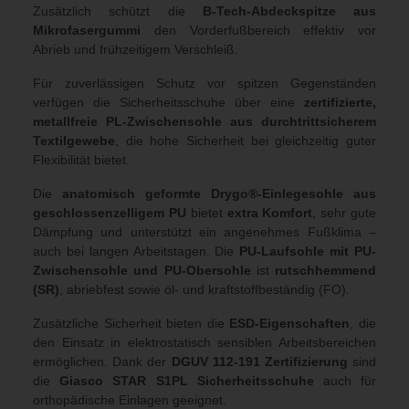
Zusätzlich schützt die
B-Tech-Abdeckspitze aus
Mikrofasergummi
den Vorderfußbereich effektiv vor
Abrieb und frühzeitigem Verschleiß.
Für zuverlässigen Schutz vor spitzen Gegenständen
verfügen die Sicherheitsschuhe über eine
zertifizierte,
metallfreie PL-Zwischensohle aus durchtrittsicherem
Textilgewebe
, die hohe Sicherheit bei gleichzeitig guter
Flexibilität bietet.
Die
anatomisch geformte Drygo®-Einlegesohle aus
geschlossenzelligem PU
bietet
extra Komfort
, sehr gute
Dämpfung und unterstützt ein angenehmes Fußklima –
auch bei langen Arbeitstagen. Die
PU-Laufsohle mit PU-
Zwischensohle und PU-Obersohle
ist
rutschhemmend
(SR)
, abriebfest sowie öl- und kraftstoffbeständig (FO).
Zusätzliche Sicherheit bieten die
ESD-Eigenschaften
, die
den Einsatz in elektrostatisch sensiblen Arbeitsbereichen
ermöglichen. Dank der
DGUV 112-191 Zertifizierung
sind
die
Giasco STAR S1PL Sicherheitsschuhe
auch für
orthopädische Einlagen geeignet.