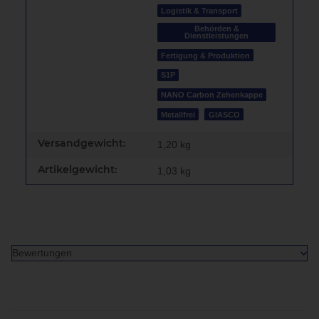
Logistik & Transport
Behörden &
Dienstleistungen
Fertigung & Produktion
S1P
NANO Carbon Zehenkappe
Metallfrei
GIASCO
Versandgewicht:
1,20 kg
Artikelgewicht:
1,03
kg
Bewertungen