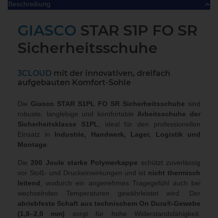
Beschreibung
GIASCO
STAR S1P FO SR
Sicherheitsschuhe
3CLOUD
mit der innovativen, dreifach
aufgebauten Komfort-Sohle
Die
Giasco STAR S1PL FO SR Sicherheitsschuhe
sind
robuste, langlebige und komfortable
Arbeitsschuhe der
Sicherheitsklasse S1PL
, ideal für den professionellen
Einsatz in
Industrie, Handwerk, Lager, Logistik und
Montage
.
Die
200 Joule starke Polymerkappe
schützt zuverlässig
vor Stoß- und Druckeinwirkungen und ist
nicht thermisch
leitend
, wodurch ein angenehmes Tragegefühl auch bei
wechselnden Temperaturen gewährleistet wird. Der
abriebfeste Schaft aus technischem On Dura®-Gewebe
(1,8–2,0 mm)
sorgt für hohe Widerstandsfähigkeit.