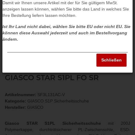
Damit wir Ihnen unsere Artikel mit der für Sie gültigem MwSt.
anzeigen lassen können, wählen Sie bitte das Land in welches SIe
Ihre Bestellung liefern lassen möchten.
Ist Ihr Land nicht dabei, wählen Sie bitte EU oder nicht EU. Sie
können diese Auswahl jederzeit und auch im Bestellvorgang
ändern.
Schließen
GIASCO STAR S1PL FO SR
Artikelnummer:
SF3L131AC-V
Kategorie:
GIASCO S1P Sicherheitsschuhe
Hersteller:
GIASCO
Giasco STAR S1PL Sicherheitsschuhe
mit 200J
Polymerkappe, durchtrittsicherer PL-Zwischensohle, ESD-