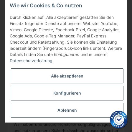
Nutzfahrzeuge bieten wir Industrie, Bau & Handwerk,
Wie wir Cookies & Co nutzen
sowie Privatkunden,
Auffahrrampen
mit
unterschiedlicher Traglast an, auch
Schwerlastrampen /
Durch Klicken auf „Alle akzeptieren“ gestatten Sie den
Verladeschienen
bis 10.000 Kg Traglast von namhaften
Einsatz folgender Dienste auf unserer Website: YouTube,
Herstellern. Wir beliefern Sie mit
Aluboxen / Alu -
Vimeo, Google Dienste, Facebook Pixel, Google Analytics,
Sonderkonstruktionen
und Auffahrrampen zudem als
Google Ads, Google Tag Manager, PayPal Express
Anhänger Händler / Wiederverkäufer kostengünstig mit
Checkout und Ratenzahlung. Sie können die Einstellung
interessanten Konditionen.
S
prechen
Sie uns an!
jederzeit ändern (Fingerabdruck-Icon links unten). Weitere
Details finden Sie unte
Konfigurieren
und in unserer
Datenschutzerklärung
.
Kontaktformular für Händler

Alle akzeptieren
Konfigurieren
Sicherheitsschuhe
Ablehnen
Mit SICHERHEIT wohlfühlen!
Wir haben uns unsere Hersteller sorgfältig ausgesucht
und nutzen unsere
Sicherheitsschuhe
ausgiebig selber