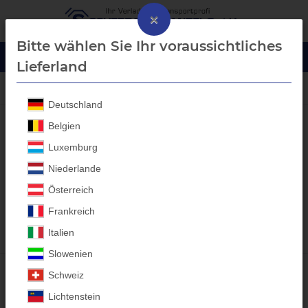
×
Bitte wählen Sie Ihr voraussichtliches
Lieferland
Deutschland
Ihr Fachhandel für
Belgien
Luxemburg
Anhängeraufbauten,
Niederlande
Auffahrrampen, Aluboxen,
Österreich
Sicherheitsschuhe &
Frankreich
Arbeitsschutz
Italien
Slowenien
Schweiz
Lichtenstein