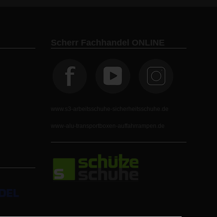
Scherr Fachhandel ONLINE
www.s3-arbeitsschuhe-sicherheitsschuhe.de
www-alu-transportboxen-auffahrrampen.de