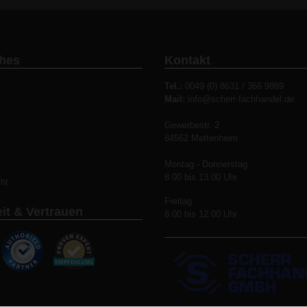
ches
Kontakt
Tel.:
0049 (0) 8631 / 366 9889
Mail:
info@scherr-fachhandel.de
Gewerbestr. 2
84562 Mettenheim
z
Montag - Donnerstag
8.00 bis 13.00 Uhr
ht
Freitag
it & Vertrauen
8.00 bis 12.00 Uhr