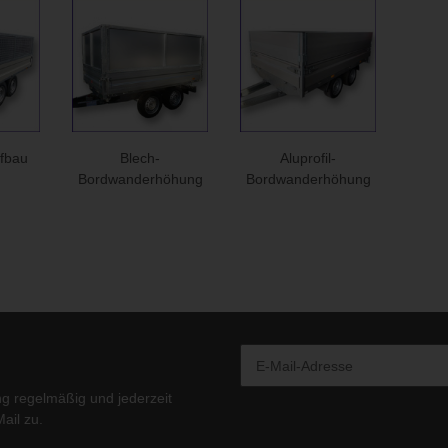
ufbau
Blech-
Aluprofil-
Bordwanderhöhung
Bordwanderhöhung
ng
regelmäßig und jederzeit
ail zu.