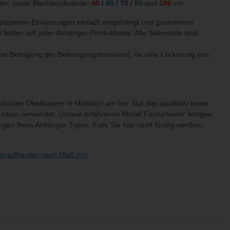
itter, sowie Blechbordwände:
40
/
60
/
70
/
80
und
100
cm.
gelaserten Einlassungen einfach eingehängt und garantieren
finden auf jeder Anhänger-Produktseite. Alle Seitenteile sind
nter Befolgung der Befestigungshinweise), da eine Lockerung von
hönen Oberbayern in Mühldorf am Inn. Nur das qualitativ beste
uktion verwendet. Unsere erfahrenen Metall Facharbeiter fertigen
en Ihres Anhänger Typen. Falls Sie hier nicht fündig werden,
geraufbauten nach Maß >>>