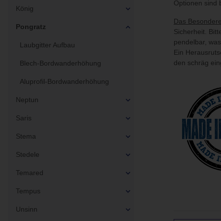
Optionen sind 
König
Das Besondere
Pongratz
Sicherheit. Bi
pendelbar, was 
Laubgitter Aufbau
Ein Herausruts
den schräg ein
Blech-Bordwanderhöhung
Aluprofil-Bordwanderhöhung
Neptun
Saris
Stema
Stedele
Temared
Tempus
Unsinn