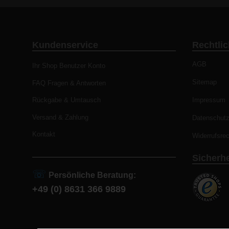
Kundenservice
Rechtli
AGB
Ihr Shop Benutzer Konto
Sitemap
FAQ Fragen & Antworten
Rückgabe & Umtausch
Impressum
Versand & Zahlung
Datenschut
Kontakt
Widerrufsrec
Sicherhe
☏
Persönliche Beratung:
+49 (0) 8631 366 9889