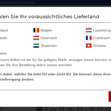
 Rabatt bei Vorkasse
 Rabatt bei Vorkasse
len Sie Ihr voraussichtliches Lieferland
hland
Belgien
Luxemburg
lande
Österreich
Frankreich
Anhänger Aufbau
Anhänger Zubehör
Sicherheitssc
Slowenien
Schweiz
stein
nsere Artikel mit der für Sie gültigem MwSt. anzeigen lassen können, w
es SIe Ihre Bestellung liefern lassen möchten.
ht dabei, wählen Sie bitte EU oder nicht EU. Sie können diese Ausw
tellvorgang ändern.