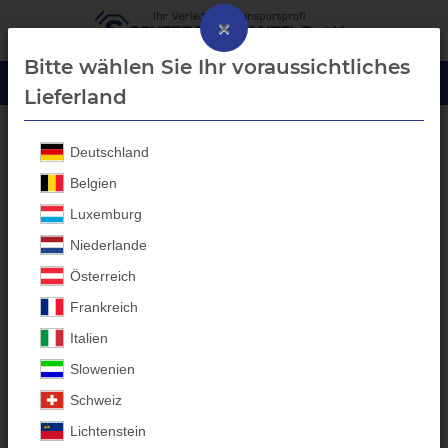
×
Bitte wählen Sie Ihr voraussichtliches
Lieferland
Deutschland
Temared
Belgien
Luxemburg
Temared
Aluprofil-
Niederlande
Bordwanderhöhungen -
Österreich
Anhänger Aufbauten
Frankreich
Italien
Individuelle Anfertigungen für
Slowenien
alle Anhänger-Marken
Schweiz
Entdecken Sie die Kategorie für hochwertige
Temared
Anhänger-
Lichtenstein
Aufbauten bei Scherr Fachhandel GmbH. Unsere in Bayern