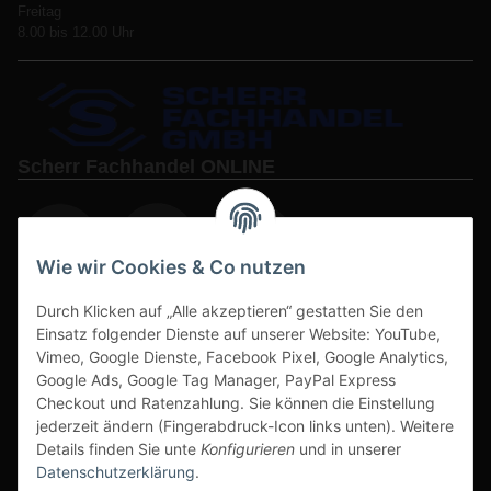
Freitag
8.00 bis 12.00 Uhr
Scherr Fachhandel ONLINE
Wie wir Cookies & Co nutzen
Durch Klicken auf „Alle akzeptieren“ gestatten Sie den
www.s3-arbeitsschuhe-sicherheitsschuhe.de
Einsatz folgender Dienste auf unserer Website: YouTube,
www-alu-transportboxen-auffahrrampen.de
Vimeo, Google Dienste, Facebook Pixel, Google Analytics,
Google Ads, Google Tag Manager, PayPal Express
Checkout und Ratenzahlung. Sie können die Einstellung
jederzeit ändern (Fingerabdruck-Icon links unten). Weitere
Details finden Sie unte
Konfigurieren
und in unserer
Datenschutzerklärung
.