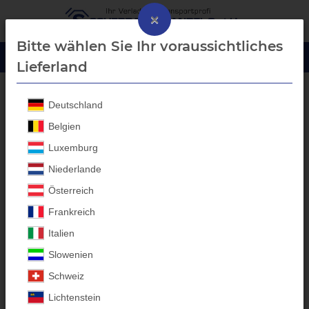
×
Bitte wählen Sie Ihr voraussichtliches
Lieferland
Deutschland
Humbaur
Belgien
Luxemburg
Humbaur
Aluprofil-
Niederlande
Bordwanderhöhungen -
Österreich
Anhänger Aufbauten
Frankreich
Italien
Individuelle Anfertigungen für
Slowenien
alle Anhänger-Marken
Schweiz
Entdecken Sie die Kategorie für hochwertige
Humbaur
Anhänger-
Lichtenstein
Aufbauten bei Scherr Fachhandel GmbH. Unsere in Bayern