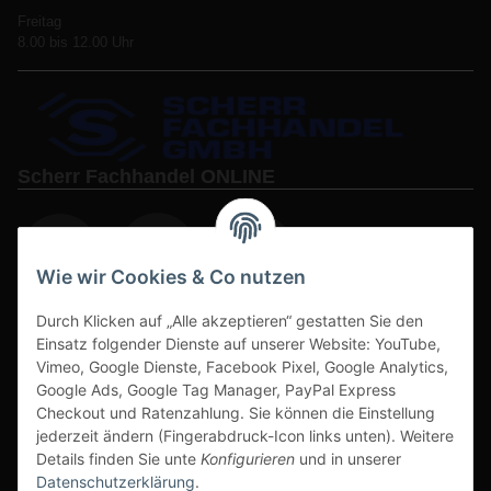
Freitag
8.00 bis 12.00 Uhr
Scherr Fachhandel ONLINE
Wie wir Cookies & Co nutzen
Durch Klicken auf „Alle akzeptieren“ gestatten Sie den
www.s3-arbeitsschuhe-sicherheitsschuhe.de
Einsatz folgender Dienste auf unserer Website: YouTube,
www-alu-transportboxen-auffahrrampen.de
Vimeo, Google Dienste, Facebook Pixel, Google Analytics,
Google Ads, Google Tag Manager, PayPal Express
Checkout und Ratenzahlung. Sie können die Einstellung
jederzeit ändern (Fingerabdruck-Icon links unten). Weitere
Details finden Sie unte
Konfigurieren
und in unserer
Datenschutzerklärung
.