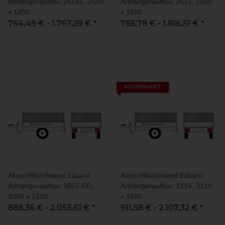
Anhängeraufbau 25145, 2500
Anhängeraufbau 2615, 2560
x 1450
x 1500
764,49 € -
1.767,29 €
*
785,78 € -
1.816,51 €
*
AUSVERKAUFT
Aluprofilbordwand Eduard
Aluprofilbordwand Eduard
Anhängeraufbau 3015 GD,
Anhängeraufbau 3116, 3110
3060 x 1530
x 1600
888,36 € -
2.053,61 €
*
911,58 € -
2.107,32 €
*