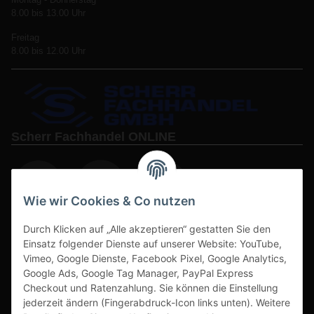
8.00 bis 13.00 Uhr
Freitag
8.00 bis 12.00 Uhr
Scherr Fachhandel ONLINE
Wie wir Cookies & Co nutzen
Durch Klicken auf „Alle akzeptieren“ gestatten Sie den
www.s3-arbeitsschuhe-sicherheitsschuhe.de
Einsatz folgender Dienste auf unserer Website: YouTube,
www-alu-transportboxen-auffahrrampen.de
Vimeo, Google Dienste, Facebook Pixel, Google Analytics,
Google Ads, Google Tag Manager, PayPal Express
Checkout und Ratenzahlung. Sie können die Einstellung
jederzeit ändern (Fingerabdruck-Icon links unten). Weitere