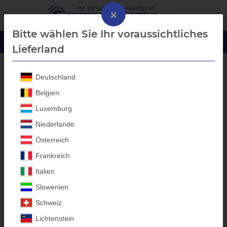
×
Bitte wählen Sie Ihr voraussichtliches
Lieferland
Deutschland
Eduard
Belgien
Luxemburg
Eduard
Aluprofil-
Niederlande
Bordwanderhöhungen -
Österreich
Anhänger Aufbauten
Frankreich
Italien
Individuelle Anfertigungen für
Slowenien
alle Anhänger-Marken
Schweiz
Entdecken Sie die Kategorie für hochwertige
Eduard
Anhänger-
Lichtenstein
Aufbauten bei Scherr Fachhandel GmbH. Unsere in Bayern