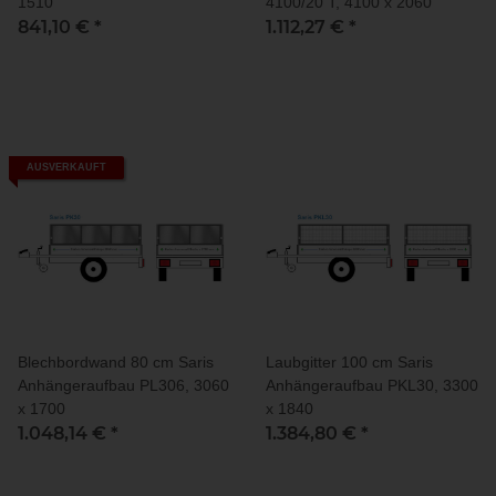
1510
4100/20 T, 4100 x 2060
841,10 €
*
1.112,27 €
*
AUSVERKAUFT
Blechbordwand 80 cm Saris
Laubgitter 100 cm Saris
Anhängeraufbau PL306, 3060
Anhängeraufbau PKL30, 3300
x 1700
x 1840
1.048,14 €
*
1.384,80 €
*