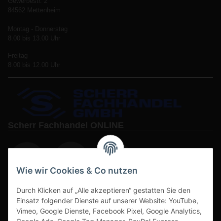
Gewerbestr. 2
84562 Mettenheim
Montag - Donnerstag
8.00 bis 13.00 Uhr
Freitag
8.00 bis 12.00 Uhr
Scherr Fachhandel ONLINE
Wie wir Cookies & Co nutzen
Durch Klicken auf „Alle akzeptieren“ gestatten Sie den
www.s3-arbeitsschuhe-sicherheitsschuhe.de
Einsatz folgender Dienste auf unserer Website: YouTube,
www-alu-transportboxen-auffahrrampen.de
Vimeo, Google Dienste, Facebook Pixel, Google Analytics,