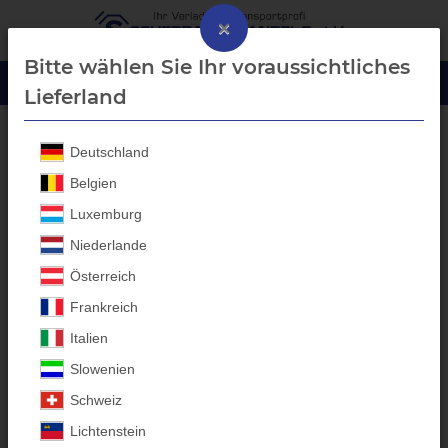
×
Bitte wählen Sie Ihr voraussichtliches
Lieferland
Deutschland
% Abverkauf %
Belgien
Luxemburg
Aufbauten im Abverkauf –
Niederlande
hochwertige
Österreich
Einzelstücke!
Frankreich
Italien
Laubgitter, Blechaufbauten &
Slowenien
mehr für Ihren Anhänger
Schweiz
In unserem Abverkauf finden Sie hochwertige
Anhänger
Lichtenstein
Aufsätze
als
Einzelstücke
zu besonders attraktiven Preisen. Alle