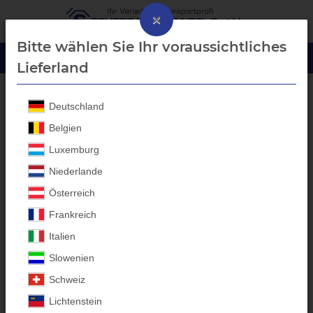
×
Bitte wählen Sie Ihr voraussichtliches
Lieferland
Deutschland
WM-Meyer
Belgien
Luxemburg
WM-Meyer
Aluprofil-
Niederlande
Bordwanderhöhungen -
Österreich
Anhänger Aufbauten
Frankreich
Italien
Individuelle Anfertigungen für
Slowenien
alle Anhänger-Marken
Schweiz
Entdecken Sie die Kategorie für hochwertige
WM-Meyer
Lichtenstein
Anhänger-Aufbauten bei Scherr Fachhandel GmbH. Unsere in