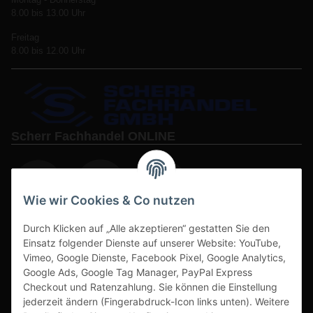
8.00 bis 13.00 Uhr
Freitag
8.00 bis 12.00 Uhr
Scherr Fachhandel ONLINE
Wie wir Cookies & Co nutzen
Durch Klicken auf „Alle akzeptieren“ gestatten Sie den
www.s3-arbeitsschuhe-sicherheitsschuhe.de
Einsatz folgender Dienste auf unserer Website: YouTube,
www-alu-transportboxen-auffahrrampen.de
Vimeo, Google Dienste, Facebook Pixel, Google Analytics,
Google Ads, Google Tag Manager, PayPal Express
Checkout und Ratenzahlung. Sie können die Einstellung
jederzeit ändern (Fingerabdruck-Icon links unten). Weitere