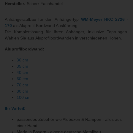
Hersteller:
Scherr Fachhandel
Anhängeraufbau für den Anhängertyp
WM-Meyer HKC 2726 -
170
als Aluprofil-Bordwand Ausführung.
Die Komplettlösung für Ihren Anhänger, inklusive Toprungen.
Wählen Sie aus Aluprofilbordwänden in verschiedenen Höhen.
Aluprofilbordwand:
30 cm
35 cm
40 cm
60 cm
70 cm
80 cm
100 cm
Ihr Vorteil:
passendes Zubehör wie Aluboxen & Rampen - alles aus
einer Hand
Made in Bayern - eigene deutsche Metallbau