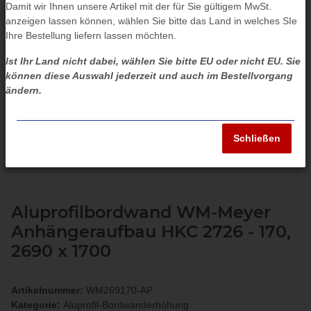
Damit wir Ihnen unsere Artikel mit der für Sie gültigem MwSt.
anzeigen lassen können, wählen Sie bitte das Land in welches SIe
Ihre Bestellung liefern lassen möchten.
Ist Ihr Land nicht dabei, wählen Sie bitte EU oder nicht EU. Sie
können diese Auswahl jederzeit und auch im Bestellvorgang
ändern.
Schließen
Aluprofilbordwand WM-Meyer
Anhängeraufbau HKC 2726 - 170,
2690 x 1700
Artikelnummer:
WM269170-AP
Kategorie:
Aluprofil-Bordwanderhöhung