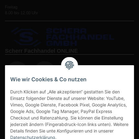
Freitag
8.00 bis 12.00 Uhr
Scherr Fachhandel ONLINE
Wie wir Cookies & Co nutzen
Durch Klicken auf „Alle akzeptieren“ gestatten Sie den
www.s3-arbeitsschuhe-sicherheitsschuhe.de
Einsatz folgender Dienste auf unserer Website: YouTube,
Vimeo, Google Dienste, Facebook Pixel, Google Analytics,
www-alu-transportboxen-auffahrrampen.de
Google Ads, Google Tag Manager, PayPal Express
Checkout und Ratenzahlung. Sie können die Einstellung
jederzeit ändern (Fingerabdruck-Icon links unten). Weitere
Details finden Sie unte
Konfigurieren
und in unserer
Datenschutzerklärung
.