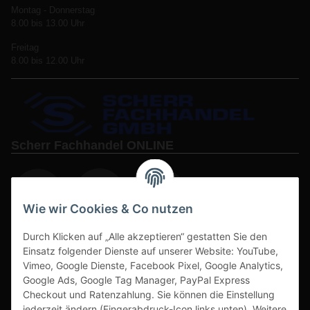
Montag - Donnerstag
8.00 bis 13.00 Uhr
Freitag
8.00 bis 12.00 Uhr
Scherr Fachhandel ONLINE
Wie wir Cookies & Co nutzen
Durch Klicken auf „Alle akzeptieren“ gestatten Sie den
www.s3-arbeitsschuhe-sicherheitsschuhe.de
Einsatz folgender Dienste auf unserer Website: YouTube,
www-alu-transportboxen-auffahrrampen.de
Vimeo, Google Dienste, Facebook Pixel, Google Analytics,
Google Ads, Google Tag Manager, PayPal Express
Checkout und Ratenzahlung. Sie können die Einstellung
jederzeit ändern (Fingerabdruck-Icon links unten). Weitere