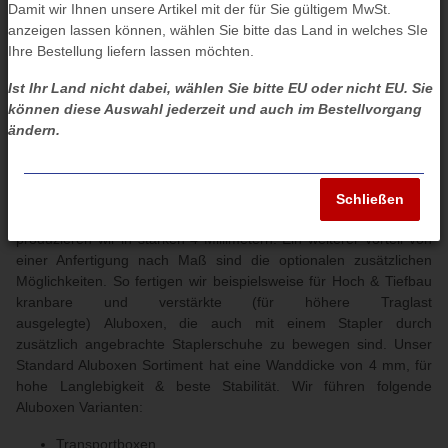
Damit wir Ihnen unsere Artikel mit der für Sie gültigem MwSt.
anzeigen lassen können, wählen Sie bitte das Land in welches SIe
Ihre Bestellung liefern lassen möchten.
Aluboxen
&
Ist Ihr Land nicht dabei, wählen Sie bitte EU oder nicht EU. Sie
Auffahrrampen
können diese Auswahl jederzeit und auch im Bestellvorgang
ändern.
Wir sind Ihr Partner, wenn es um Aluboxen und Auffahrrampen
geht. Mit unserem großen Standard Sortiment konnten wir schon
viele Wünsche erfüllen und wenn Sie hier nicht fündig werden,
Schließen
fertigen wir Ihre Staubox auch nach Maß. Sonderanfertigungen
produzieren wir in starken 4 Millimetern. Ein weiterer Vorteil von
einer Anfertigung nach Maß sind die optionalen zusätzlichen
Möglichkeiten. So fertigen wir beispielsweise für Hoch & Tiefbau
kranbare und verstärkte (für höhere Traglast
ausgelegte) Aluboxen, die auch mit einem Stapler durch
zusätzlich angebrachte Staplerschuhe zu bewegen sind. Unser
Standard Aluboxen Sortiment hat eine Wanddicke von 4 mm, für
hohe Langlebigkeit & beste Stabilität. Wir führen folgende
Aluboxen Varianten:
Transportboxen