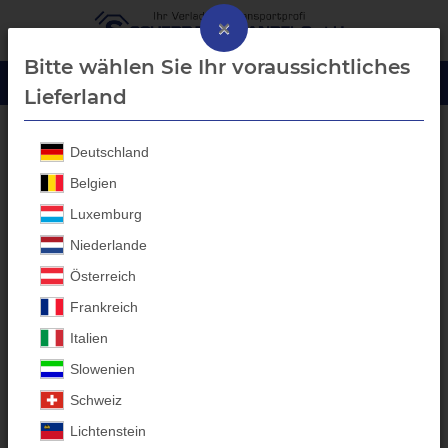
×
Bitte wählen Sie Ihr voraussichtliches
Lieferland
Deutschland
S1P Sicherheitsschuhe
Belgien
Luxemburg
Niederlande
Österreich
GIASCO
S1P
Frankreich
SICHERHEITSSCHUHE
Italien
Slowenien
Technische Sicherheitsschuhe für die Arbeit und für die Sicherheit
Schweiz
Freuen Sie sich auf die neuen modischen Sicherheitsschuhe von
Lichtenstein
GIASCO
in unserem Online Shop. Wir bieten Ihnen hier