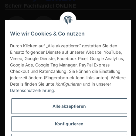
Scherr Fachhandel ONLINE
Wie wir Cookies & Co nutzen
Durch Klicken auf „Alle akzeptieren“ gestatten Sie den
www.s3-arbeitsschuhe-sicherheitsschuhe.de
Einsatz folgender Dienste auf unserer Website: YouTube,
www-alu-transportboxen-auffahrrampen.de
Vimeo, Google Dienste, Facebook Pixel, Google Analytics,
Google Ads, Google Tag Manager, PayPal Express
Checkout und Ratenzahlung. Sie können die Einstellung
jederzeit ändern (Fingerabdruck-Icon links unten). Weitere
Details finden Sie unte
Konfigurieren
und in unserer
Datenschutzerklärung
.
Sichere Zahlarten & Versand
Alle akzeptieren
Konfigurieren
* Alle Preise inkl. gesetzlicher USt., zzgl.
Versand