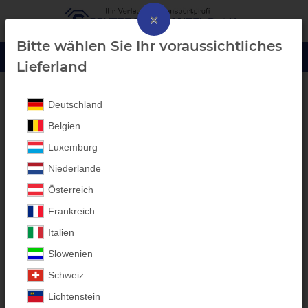
×
Bitte wählen Sie Ihr voraussichtliches
Lieferland
Deutschland
Böckmann
Belgien
Luxemburg
Böckmann
Anhänger-
Niederlande
Aufbau Laubgitter aus
Österreich
deutscher
Frankreich
Eigenproduktion
Italien
Slowenien
Maßanfertigungen für alle
Schweiz
Anhänger-Marken
Lichtenstein