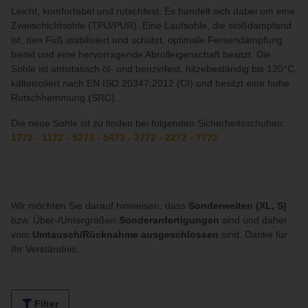
Leicht, komfortabel und rutschfest. Es handelt sich dabei um eine
Zweischichtsohle (TPU/PUR). Eine Laufsohle, die stoßdämpfend
ist, den Fuß stabilisiert und schützt, optimale Fersendämpfung
bietet und eine hervorragende Abrolleigenschaft besitzt. Die
Sohle ist antistatisch öl- und benzinfest, hitzebeständig bis 120°C,
kälteisoliert nach EN ISO 20347:2012 (CI) und besitzt eine hohe
Rutschhemmung (SRC).
Die neue Sohle ist zu finden bei folgenden Sicherheitsschuhen:
1772 - 1172 - 5273 - 5473 - 2772 - 2272 - 7772
Wir möchten Sie darauf hinweisen, dass
Sonderweiten (XL, S)
bzw. Über-/Untergrößen
Sonderanfertigungen
sind und daher
vom
Umtausch/Rücknahme ausgeschlossen
sind. Danke für
Ihr Verständnis.
Filter