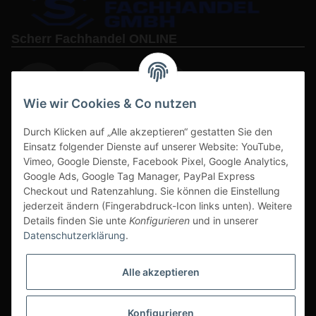
Scherr Fachhandel ONLINE
Wie wir Cookies & Co nutzen
Durch Klicken auf „Alle akzeptieren“ gestatten Sie den
www.s3-arbeitsschuhe-sicherheitsschuhe.de
Einsatz folgender Dienste auf unserer Website: YouTube,
www-alu-transportboxen-auffahrrampen.de
Vimeo, Google Dienste, Facebook Pixel, Google Analytics,
Google Ads, Google Tag Manager, PayPal Express
Checkout und Ratenzahlung. Sie können die Einstellung
jederzeit ändern (Fingerabdruck-Icon links unten). Weitere
Details finden Sie unte
Konfigurieren
und in unserer
Datenschutzerklärung
.
Sichere Zahlarten & Versand
Alle akzeptieren
Konfigurieren