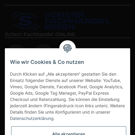
Scherr Fachhandel ONLINE
Wie wir Cookies & Co nutzen
Durch Klicken auf „Alle akzeptieren“ gestatten Sie den
www.s3-arbeitsschuhe-sicherheitsschuhe.de
Einsatz folgender Dienste auf unserer Website: YouTube,
www-alu-transportboxen-auffahrrampen.de
Vimeo, Google Dienste, Facebook Pixel, Google Analytics,
Google Ads, Google Tag Manager, PayPal Express
Checkout und Ratenzahlung. Sie können die Einstellung
jederzeit ändern (Fingerabdruck-Icon links unten). Weitere
Details finden Sie unte
Konfigurieren
und in unserer
Datenschutzerklärung
.
Sichere Zahlarten & Versand
Alle akzeptieren