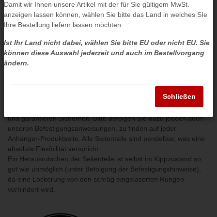
Damit wir Ihnen unsere Artikel mit der für Sie gültigem MwSt.
Ob für GALA Bau, Landwirtschaft, Transport und vieles mehr -
anzeigen lassen können, wählen Sie bitte das Land in welches SIe
unsere
Scherr Anhängeraufbauten
sind für viele
Ihre Bestellung liefern lassen möchten.
Verwendungszwecke eine ideale und robuste Lösung! Wählen
Sie zwischen Wellengitter/Laubgitter, galvanisch
Ist Ihr Land nicht dabei, wählen Sie bitte EU oder nicht EU. Sie
verzinkten Bordwandaufsatz oder aber Aluminiumprofil-
können diese Auswahl jederzeit und auch im Bestellvorgang
Bordwänden. Diese Optionen sind bei uns in verschiedenen
ändern.
Höhen je nach Variante erhältlich. Für Laubgitter, sowie
Blechbordwände:
40
/
60
/
70
/
80
und
100
cm.
Schließen
Das Besondere bei uns
: Zur Befestigung werden die einzelnen
Seiten in den schräg gelaserten Einlassungen einfach eingehängt
und garantieren Sicherheit. Bitte befolgen Sie dazu jedoch auch
unseren Befestigungsanweisungen, zu finden auf jeder
Anhänger-Produktseite. Alle Seitenteile sind pendelbar, was eine
absolute Flexibilität verspricht.
Ein Herausrutschen der Seitenteile ist selbst im Kippzustand so
gut wie unmöglich (unter Befolgung der Befestigungshinweise),
da eine Lockerung von den schräg eingelaserten Rungen
verhindert wird.