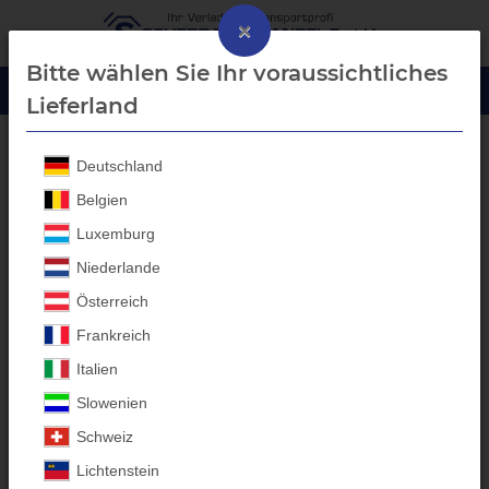
×
Bitte wählen Sie Ihr voraussichtliches
Lieferland
Deutschland
Debon
Belgien
Luxemburg
Debon
Aluprofil-
Niederlande
Bordwanderhöhungen -
Österreich
Anhänger Aufbauten
Frankreich
Italien
Individuelle Anfertigungen für
Slowenien
alle Anhänger-Marken
Schweiz
Entdecken Sie die Kategorie für hochwertige
Debon
Anhänger-
Lichtenstein
Aufbauten bei Scherr Fachhandel GmbH. Unsere in Bayern