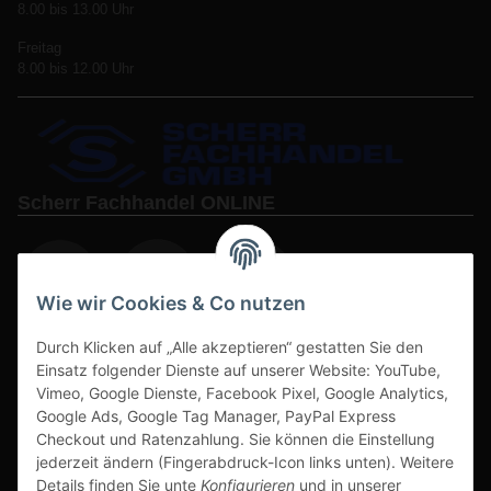
8.00 bis 13.00 Uhr
Freitag
8.00 bis 12.00 Uhr
Scherr Fachhandel ONLINE
Wie wir Cookies & Co nutzen
Durch Klicken auf „Alle akzeptieren“ gestatten Sie den
www.s3-arbeitsschuhe-sicherheitsschuhe.de
Einsatz folgender Dienste auf unserer Website: YouTube,
Vimeo, Google Dienste, Facebook Pixel, Google Analytics,
www-alu-transportboxen-auffahrrampen.de
Google Ads, Google Tag Manager, PayPal Express
Checkout und Ratenzahlung. Sie können die Einstellung
jederzeit ändern (Fingerabdruck-Icon links unten). Weitere
Details finden Sie unte
Konfigurieren
und in unserer