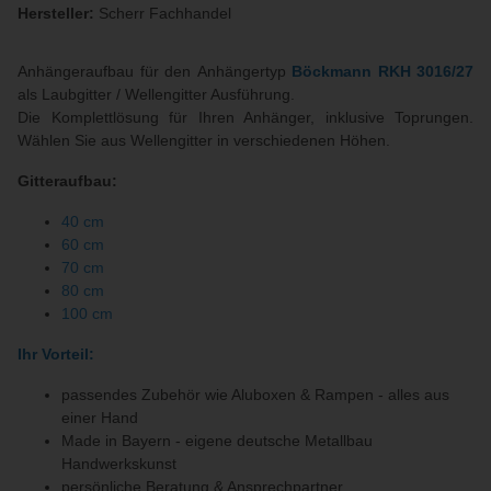
Hersteller:
Scherr Fachhandel
Anhängeraufbau für den Anhängertyp
Böckmann RKH 3016/27
als Laubgitter / Wellengitter Ausführung.
Die Komplettlösung für Ihren Anhänger, inklusive Toprungen.
Wählen Sie aus Wellengitter in verschiedenen Höhen.
Gitteraufbau:
40 cm
60 cm
70 cm
80 cm
100 cm
Ihr Vorteil:
passendes Zubehör wie Aluboxen & Rampen - alles aus
einer Hand
Made in Bayern - eigene deutsche Metallbau
Handwerkskunst
persönliche Beratung & Ansprechpartner