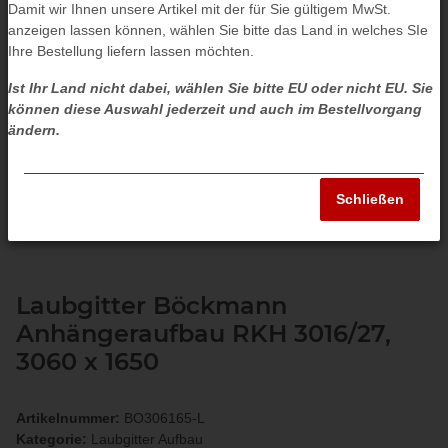
Damit wir Ihnen unsere Artikel mit der für Sie gültigem MwSt.
anzeigen lassen können, wählen Sie bitte das Land in welches SIe
Ihre Bestellung liefern lassen möchten.
Ist Ihr Land nicht dabei, wählen Sie bitte EU oder nicht EU. Sie
können diese Auswahl jederzeit und auch im Bestellvorgang
ändern.
Schließen
Laubgitter Böckmann
Anhängeraufbau RKH 3016/27,
3060 x 1650
Artikelnummer:
BO306165-L
Kategorie:
Laubgitter Aufbau