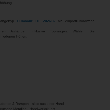
rhöhung
hängertyp
Humbaur HT 202616
als Aluprofil-Bordwand
hren Anhänger, inklusive Toprungen. Wählen Sie
schiedenen Höhen.
uboxen & Rampen - alles aus einer Hand
deutsche Metallbau Handwerkskunst