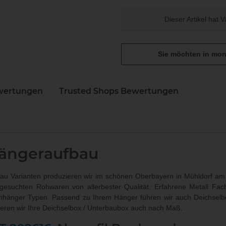
x
Dieser Artikel hat 
Sie möchten in mon
wertungen
Trusted Shops Bewertungen
N
ängeraufbau
u Varianten produzieren wir im schönen Oberbayern in Mühldorf am 
sgesuchten Rohwaren von allerbester Qualität. Erfahrene Metall Fac
nhänger Typen. Passend zu Ihrem Hänger führen wir auch
Deichselb
ieren wir Ihre Deichselbox / Unterbaubox
auch nach Maß
.