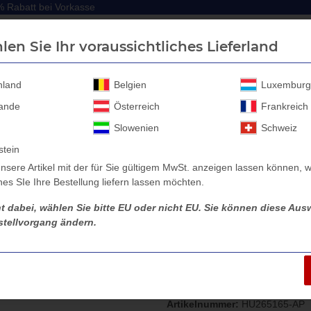
 Rabatt bei Vorkasse
 Rabatt bei Vorkasse
len Sie Ihr voraussichtliches Lieferland
hland
Belgien
Luxemburg
lande
Österreich
Frankreich
Anhänger Aufbau
Anhänger Zubehör
Sicherheitssc
Slowenien
Schweiz
stein
nsere Artikel mit der für Sie gültigem MwSt. anzeigen lassen können, w
es SIe Ihre Bestellung liefern lassen möchten.
rhöhung
Aluprofilbordwand Humbaur Anhängeraufbau HT 202616, 2650
ht dabei, wählen Sie bitte EU oder nicht EU. Sie können diese Ausw
tellvorgang ändern.
Aluprofilbordw
HT 202616, 2650 
Artikelnummer:
HU265165-AP