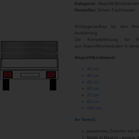
Kategorie:
Aluprofil-Bordwande
Hersteller:
Scherr Fachhandel
Anhängeraufbau für den An
Ausführung.
Die Komplettlösung für I
aus Aluprofilbordwänden in ver
Aluprofilbordwand:
30 cm
35 cm
40 cm
60 cm
70 cm
80 cm
100 cm
Ihr Vorteil:
passendes Zubehör wie Al
Made in Bayern - eigene 