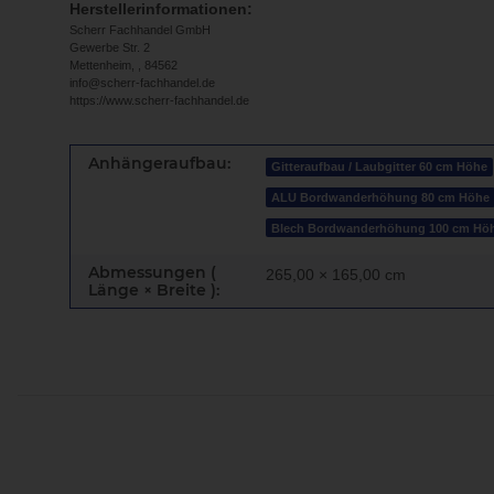
Herstellerinformationen:
Scherr Fachhandel GmbH
Gewerbe Str. 2
Mettenheim, , 84562
info@scherr-fachhandel.de
https://www.scherr-fachhandel.de
Anhängeraufbau:
Gitteraufbau / Laubgitter 60 cm Höhe
ALU Bordwanderhöhung 80 cm Höhe
Blech Bordwanderhöhung 100 cm Hö
Abmessungen (
265,00 × 165,00 cm
Länge × Breite ):