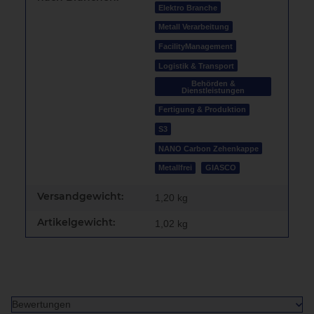
Elektro Branche
Metall Verarbeitung
FacilityManagement
Logistik & Transport
Behörden &
Dienstleistungen
Fertigung & Produktion
S3
NANO Carbon Zehenkappe
Metallfrei
GIASCO
Versandgewicht:
1,20 kg
Artikelgewicht:
1,02
kg
Bewertungen