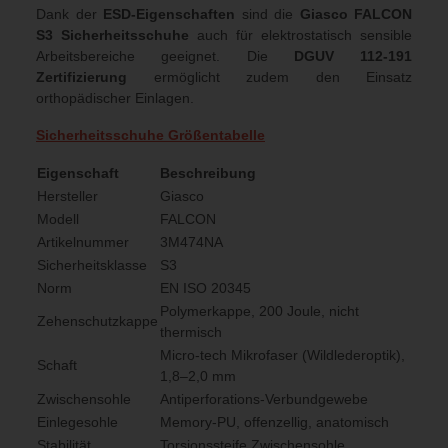
Dank der
ESD-Eigenschaften
sind die
Giasco FALCON
S3 Sicherheitsschuhe
auch für elektrostatisch sensible
Arbeitsbereiche geeignet. Die
DGUV 112-191
Zertifizierung
ermöglicht zudem den Einsatz
orthopädischer Einlagen.
Sicherheitsschuhe Größentabelle
Eigenschaft
Beschreibung
Hersteller
Giasco
Modell
FALCON
Artikelnummer
3M474NA
Sicherheitsklasse
S3
Norm
EN ISO 20345
Polymerkappe, 200 Joule, nicht
Zehenschutzkappe
thermisch
Micro-tech Mikrofaser (Wildlederoptik),
Schaft
1,8–2,0 mm
Zwischensohle
Antiperforations-Verbundgewebe
Einlegesohle
Memory-PU, offenzellig, anatomisch
Stabilität
Torsionssteife Zwischensohle