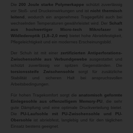
Die
200 Joule starke Polymerkappe
schützt zuverlässig
vor Stoß- und Druckeinwirkungen und ist
nicht thermisch
leitend
, wodurch ein angenehmes Tragegefühl auch bei
wechselnden Temperaturen gewährleistet wird. Der
Schaft
aus hochwertiger Micro-tech Mikrofaser in
Wildlederoptik (1,8–2,0 mm)
bietet hohe Abriebfestigkeit,
Pflegeleichtigkeit und ein modernes Erscheinungsbild.
Der Schuh ist mit einer
zertifizierten Antiperforations-
Zwischensohle aus Verbundgewebe
ausgestattet und
schützt zuverlässig vor spitzen Gegenständen. Die
torsionssteife Zwischensohle
sorgt für zusätzliche
Stabilität und sicheren Halt bei anspruchsvollen
Arbeitsbedingungen.
Für hohen Tragekomfort sorgt die
anatomisch geformte
Einlegesohle aus offenzelligem Memory-PU
, die sehr
gute Dämpfung und eine optimale Druckverteilung bietet.
Die
PU-Laufsohle mit PU-Zwischensohle und PU-
Obersohle
ist abriebfest, langlebig und für den täglichen
Einsatz bestens geeignet.