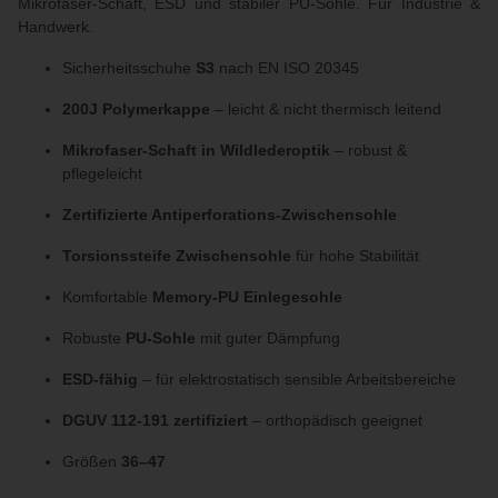
Mikrofaser-Schaft, ESD und stabiler PU-Sohle. Für Industrie &
Handwerk.
Sicherheitsschuhe
S3
nach EN ISO 20345
200J Polymerkappe
– leicht & nicht thermisch leitend
Mikrofaser-Schaft in Wildlederoptik
– robust &
pflegeleicht
Zertifizierte Antiperforations-Zwischensohle
Torsionssteife Zwischensohle
für hohe Stabilität
Komfortable
Memory-PU Einlegesohle
Robuste
PU-Sohle
mit guter Dämpfung
ESD-fähig
– für elektrostatisch sensible Arbeitsbereiche
DGUV 112-191 zertifiziert
– orthopädisch geeignet
Größen
36–47