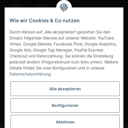
Wie wir Cookies & Co nutzen
Durch Klicken auf „Alle akzeptieren“ gestatten Sie den
www.s3-arbeitsschuhe-sicherheitsschuhe.de
Einsatz folgender Dienste auf unserer Website: YouTube,
www-alu-transportboxen-auffahrrampen.de
Vimeo, Google Dienste, Facebook Pixel, Google Analytics,
Google Ads, Google Tag Manager, PayPal Express
Checkout und Ratenzahlung. Sie können die Einstellung
jederzeit ändern (Fingerabdruck-Icon links unten). Weitere
Details finden Sie unte
Konfigurieren
und in unserer
Datenschutzerklärung
.
Sichere Zahlarten & Versand
Alle akzeptieren
Konfigurieren
* Alle Preise inkl. gesetzlicher USt., zzgl.
Versand
Ablehnen