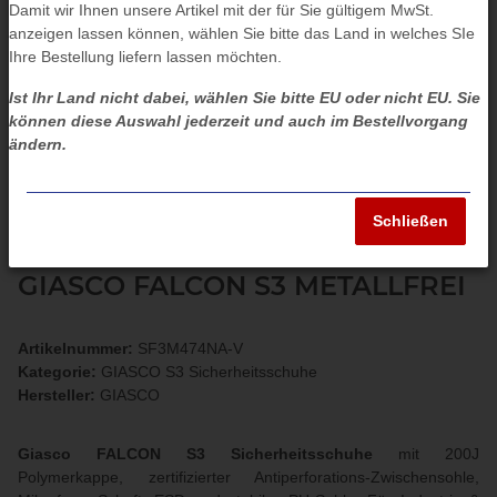
Damit wir Ihnen unsere Artikel mit der für Sie gültigem MwSt.
anzeigen lassen können, wählen Sie bitte das Land in welches SIe
Ihre Bestellung liefern lassen möchten.
Ist Ihr Land nicht dabei, wählen Sie bitte EU oder nicht EU. Sie
können diese Auswahl jederzeit und auch im Bestellvorgang
ändern.
Schließen
GIASCO FALCON S3 METALLFREI
Artikelnummer:
SF3M474NA-V
Kategorie:
GIASCO S3 Sicherheitsschuhe
Hersteller:
GIASCO
Giasco FALCON S3 Sicherheitsschuhe
mit 200J
Polymerkappe, zertifizierter Antiperforations-Zwischensohle,