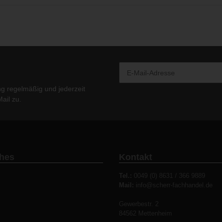
ng
regelmäßig und jederzeit
ail zu.
ches
Kontakt
Tel.:
0049 (0) 8631 / 366 9889
Mail:
info@scherr-fachhandel.de
Gewerbestr. 2
84562 Mettenheim