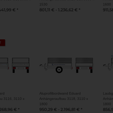
1530
1600
441,99 €
*
801,11 € -
1.236,62 €
*
911,5
T
ard
Aluprofilbordwand Eduard
Laubg
u 3116, 3110 x
Anhängeraufbau 3118, 3110 x
Anhän
1800
1800
.268,96 €
*
950,29 € -
2.196,81 €
*
856,