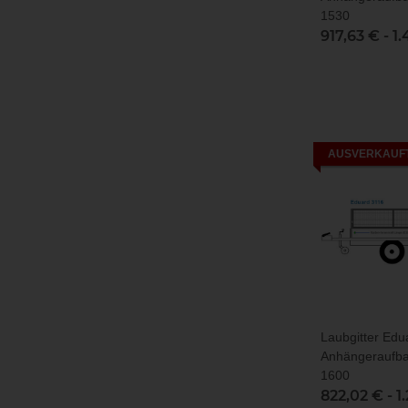
1530
917,63 € -
1.
AUSVERKAUF
Laubgitter Edu
Anhängeraufba
1600
822,02 € -
1