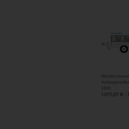
Blechbordwan
Anhängeraufba
1800
1.071,57 € -