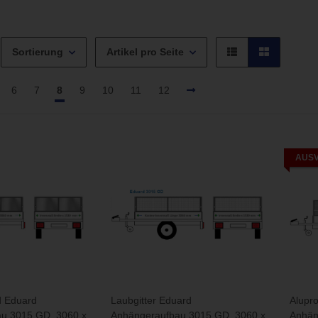
Sortierung
Artikel pro Seite
6
7
8
9
10
11
12
AUS
d Eduard
Laubgitter Eduard
Alupr
u 3015 GD, 3060 x
Anhängeraufbau 3015 GD, 3060 x
Anhän