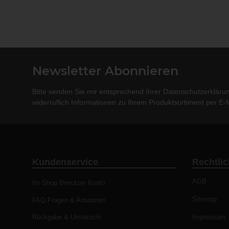
Newsletter Abonnieren
Bitte senden Sie mir entsprechend Ihrer
Datenschutzerkläru
widerruflich Informationen zu Ihrem Produktsortiment per E-M
Kundenservice
Rechtli
AGB
Ihr Shop Benutzer Konto
Sitemap
FAQ Fragen & Antworten
Rückgabe & Umtausch
Impressum