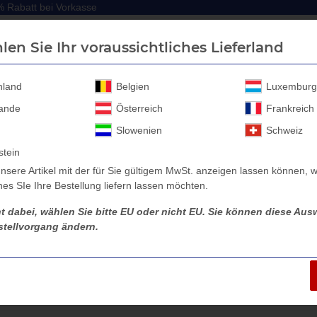
 Rabatt bei Vorkasse
 Rabatt bei Vorkasse
len Sie Ihr voraussichtliches Lieferland
hland
Belgien
Luxemburg
lande
Österreich
Frankreich
Anhänger Aufbau
Anhänger Zubehör
Sicherheitssc
Slowenien
Schweiz
stein
nsere Artikel mit der für Sie gültigem MwSt. anzeigen lassen können, w
es SIe Ihre Bestellung liefern lassen möchten.
 cm Höhe
ht dabei, wählen Sie bitte EU oder nicht EU. Sie können diese Ausw
tellvorgang ändern.
itter-Aufbauten in 80 cm Hö