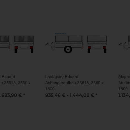
d Eduard
Laubgitter Eduard
Alupr
u 35618, 3560 x
Anhängeraufbau 35618, 3560 x
Anhän
1800
1800
1.683,90 €
*
935,46 € -
1.444,08 €
*
1.134