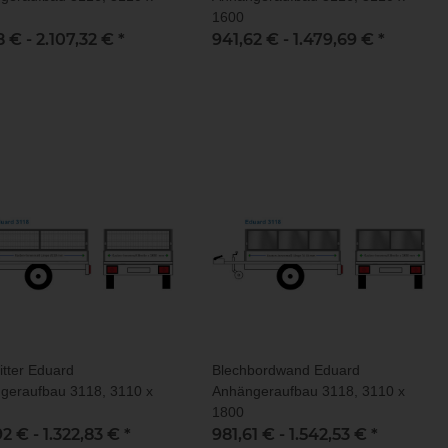
1600
8 € -
2.107,32 €
*
941,62 € -
1.479,69 €
*
itter Eduard
Blechbordwand Eduard
geraufbau 3118, 3110 x
Anhängeraufbau 3118, 3110 x
1800
92 € -
1.322,83 €
*
981,61 € -
1.542,53 €
*