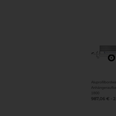
Aluprofilbordw
Anhängeraufba
1800
987,06 € -
2