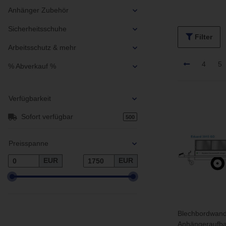
Anhänger Zubehör
Sicherheitsschuhe
Filter
Arbeitsschutz & mehr
4
5
% Abverkauf %
Verfügbarkeit
Sofort verfügbar
500
Preisspanne
EUR
EUR
Blechbordwan
Anhängeraufba