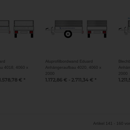
ard
Aluprofilbordwand Eduard
Blech
u 4018, 4060 x
Anhängeraufbau 4020, 4060 x
Anhän
2000
2000
1.578,78 €
*
1.172,86 € -
2.711,34 €
*
1.211
Artikel 141 - 160 v