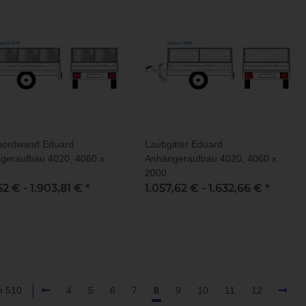
bordwand Eduard
Laubgitter Eduard
geraufbau 4020, 4060 x
Anhängeraufbau 4020, 4060 x
2000
,52 € -
1.903,81 €
*
1.057,62 € -
1.632,66 €
*
on 510
4
5
6
7
8
9
10
11
12