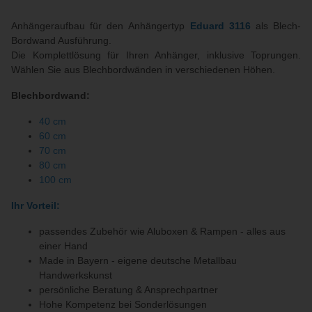
Anhängeraufbau für den Anhängertyp
Eduard 3116
als Blech-
Bordwand Ausführung.
Die Komplettlösung für Ihren Anhänger, inklusive Toprungen.
Wählen Sie aus Blechbordwänden in verschiedenen Höhen.
Blechbordwand:
40 cm
60 cm
70 cm
80 cm
100 cm
Ihr Vorteil:
passendes Zubehör wie Aluboxen & Rampen - alles aus
einer Hand
Made in Bayern - eigene deutsche Metallbau
Handwerkskunst
persönliche Beratung & Ansprechpartner
Hohe Kompetenz bei Sonderlösungen