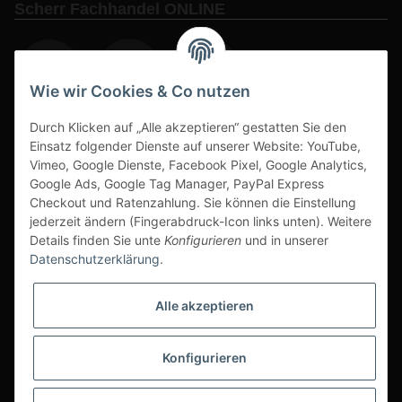
Scherr Fachhandel ONLINE
Wie wir Cookies & Co nutzen
Durch Klicken auf „Alle akzeptieren“ gestatten Sie den
www.s3-arbeitsschuhe-sicherheitsschuhe.de
Einsatz folgender Dienste auf unserer Website: YouTube,
Vimeo, Google Dienste, Facebook Pixel, Google Analytics,
www-alu-transportboxen-auffahrrampen.de
Google Ads, Google Tag Manager, PayPal Express
Checkout und Ratenzahlung. Sie können die Einstellung
jederzeit ändern (Fingerabdruck-Icon links unten). Weitere
Details finden Sie unte
Konfigurieren
und in unserer
Datenschutzerklärung
.
Sichere Zahlarten & Versand
Alle akzeptieren
Konfigurieren
* Alle Preise inkl. gesetzlicher USt., zzgl.
Versand