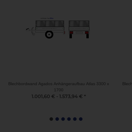
Blechbordwand Agados Anhängeraufbau Atlas 3300 x
Blec
1700
1.001,60 € -
1.573,94 €
*