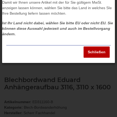
Damit wir Ihnen unsere Artikel mit der für Sie gültigem MwSt.
anzeigen lassen können, wählen Sie bitte das Land in welches SIe
Ihre Bestellung liefern lassen möchten.
Ist Ihr Land nicht dabei, wählen Sie bitte EU oder nicht EU. Sie
können diese Auswahl jederzeit und auch im Bestellvorgang
ändern.
Schließen
Blechbordwand Eduard
Anhängeraufbau 3116, 3110 x 1600
Artikelnummer:
ED311160-B
Kategorie:
Blech-Bordwanderhöhung
Hersteller:
Scherr Fachhandel