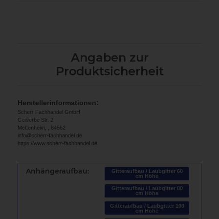
Angaben zur
Produktsicherheit
Herstellerinformationen:
Scherr Fachhandel GmbH
Gewerbe Str. 2
Mettenheim, , 84562
info@scherr-fachhandel.de
https://www.scherr-fachhandel.de
Anhängeraufbau:
Gitteraufbau / Laubgitter 60
cm Höhe
Gitteraufbau / Laubgitter 80
cm Höhe
Gitteraufbau / Laubgitter 100
cm Höhe