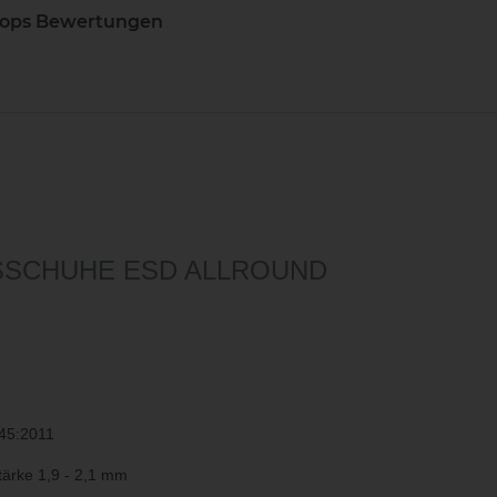
hops Bewertungen
Noch sind keine Bewertunge
SSCHUHE ESD ALLROUND
45:2011
Stärke 1,9 - 2,1 mm