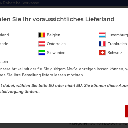
 Rabatt bei Vorkasse
 Rabatt bei Vorkasse
len Sie Ihr voraussichtliches Lieferland
hland
Belgien
Luxemburg
lande
Österreich
Frankreich
Anhänger Aufbau
Anhänger Zubehör
Sicherheitssc
Slowenien
Schweiz
stein
nsere Artikel mit der für Sie gültigem MwSt. anzeigen lassen können, w
es SIe Ihre Bestellung liefern lassen möchten.
TZE-SCHUHE S3 Sicherheitsschuhe
SCHÜTZE-SCHUHE ALLROUND ES
ht dabei, wählen Sie bitte EU oder nicht EU. Sie können diese Ausw
tellvorgang ändern.
SCHÜTZE-SCHUH
Artikelnummer:
3483-V
Kategorie:
SCHÜTZE-SCHUHE S3