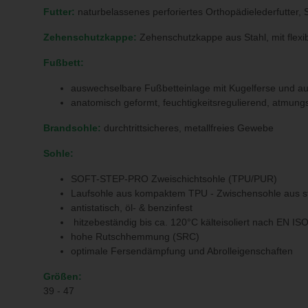
Futter:
naturbelassenes perforiertes Orthopädielederfutter, 
Zehenschutzkappe:
Zehenschutzkappe aus Stahl, mit flexi
Fußbett:
auswechselbare Fußbetteinlage mit Kugelferse und a
anatomisch geformt, feuchtigkeitsregulierend, atmungsa
Brandsohle:
durchtrittsicheres, metallfreies Gewebe
Sohle:
SOFT-STEP-PRO Zweischichtsohle (TPU/PUR)
Laufsohle aus kompaktem TPU - Zwischensohle aus
antistatisch, öl- & benzinfest
hitzebeständig bis ca. 120°C kälteisoliert nach EN IS
hohe Rutschhemmung (SRC)
optimale Fersendämpfung und Abrolleigenschaften
Größen:
39 - 47