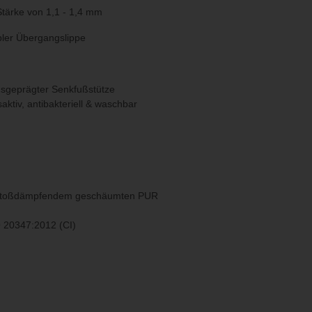
Stärke von 1,1 - 1,4 mm
bler Übergangslippe
usgeprägter Senkfußstütze
ktiv, antibakteriell & waschbar
 stoßdämpfendem geschäumten PUR
O 20347:2012 (CI)