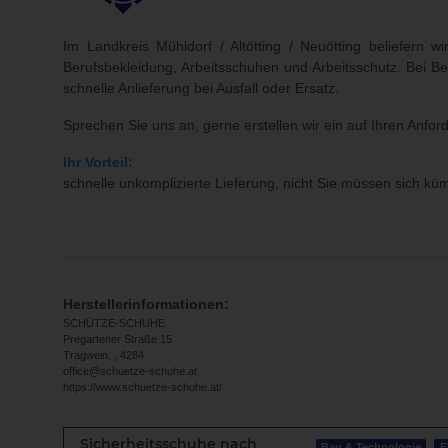
Im Landkreis Mühldorf / Altötting / Neuötting beliefern
Berufsbekleidung, Arbeitsschuhen und Arbeitsschutz. Bei B
schnelle Anlieferung bei Ausfall oder Ersatz.
Sprechen Sie uns an, gerne erstellen wir ein auf Ihren Anfo
Ihr Vorteil:
schnelle unkomplizierte Lieferung, nicht Sie müssen sich 
Herstellerinformationen:
SCHÜTZE-SCHUHE
Pregartener Straße 15
Tragwein, , 4284
office@schuetze-schuhe.at
https://www.schuetze-schuhe.at/
Sicherheitsschuhe nach
Bau & Technologie
E