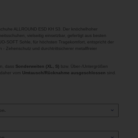
chuhe ALLROUND ESD KH S3. Der knöchelhoher
sschuhen, vielseitig einsetzbar, gefertigt aus besten
UO-SOFT Sohle, für höchsten Tragekomfort, entspricht der
 - Zehenschutz und durchtrittsicherer metallfreier
en, dass
Sonderweiten (XL, S)
bzw. Über-/Untergrößen
 daher vom
Umtausch/Rücknahme ausgeschlossen
sind.
on.
on.