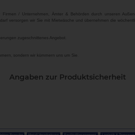
 wir Firmen / Unternehmen, Ämter & Behörden durch unseren Außendie
edarf versorgen wir Sie mit Mietwäsche und übernehmen die wöchentl
rderungen zugeschnittenes Angebot.
kümmern, sondern wir kümmern uns um Sie.
Angaben zur Produktsicherheit
lektro Branche
Metall Verarbeitung
FacilityManagement
Logistik & Transport