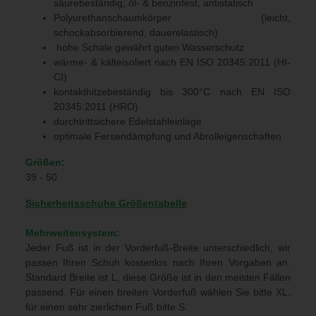
säurebeständig, öl- & benzinfest, antistatisch
Polyurethanschaumkörper (leicht,
schockabsorbierend, dauerelastisch)
hohe Schale gewährt guten Wasserschutz
wärme- & kälteisoliert nach EN ISO 20345:2011 (HI-
CI)
kontakthitzebeständig bis 300°C nach EN ISO
20345:2011 (HRO)
durchtrittsichere Edelstahleinlage
optimale Fersendämpfung und Abrolleigenschaften
Größen:
39 - 50
Sicherheitsschuhe Größentabelle
Mehrweitensystem:
Jeder Fuß ist in der Vorderfuß-Breite unterschiedlich, wir
passen Ihren Schuh kostenlos nach Ihren Vorgaben an.
Standard Breite ist L, diese Größe ist in den meisten Fällen
passend. Für einen breiten Vorderfuß wählen Sie bitte XL,
für einen sehr zierlichen Fuß bitte S.