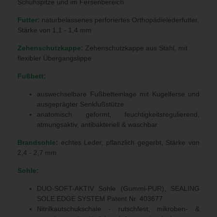
Schuhspitze und im Fersenbereich
Futter:
naturbelassenes perforiertes Orthopädielederfutter,
Stärke von 1,1 - 1,4 mm
Zehenschutzkappe:
Zehenschutzkappe aus Stahl, mit
flexibler Übergangslippe
Fußbett:
auswechselbare Fußbetteinlage mit Kugelferse und
ausgeprägter Senkfußstütze
anatomisch geformt, feuchtigkeitsregulierend,
atmungsaktiv, antibakteriell & waschbar
Brandsohle:
echtes Leder, pflanzlich gegerbt, Stärke von
2,4 - 2,7 mm
Sohle:
DUO-SOFT-AKTIV Sohle (Gummi-PUR), SEALING
SOLE EDGE SYSTEM Patent Nr. 403677
Nitrilkautschukschale - rutschfest, mikroben- &