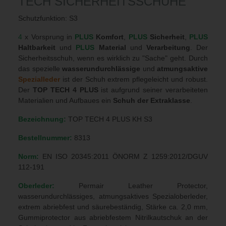
TECH SICHERHEITSSCHUHE
Schutzfunktion: S3
4
x Vorsprung in
PLUS
Komfort
,
PLUS
Sicherheit
,
PLUS
Haltbarkeit
und
PLUS
Material
und
Verarbeitung
. Der
Sicherheitsschuh, wenn es wirklich zu "Sache" geht. Durch
das spezielle
wasserundurchlässige
und
atmungsaktive
Spezialleder
ist der Schuh extrem pflegeleicht und robust.
Der
TOP TECH 4 PLUS
ist aufgrund seiner verarbeiteten
Materialien und Aufbaues ein
Schuh der Extraklasse
.
Bezeichnung:
TOP TECH 4 PLUS KH S3
Bestellnummer:
8313
Norm:
EN ISO 20345:2011 ÖNORM Z 1259:2012/DGUV
112-191
Oberleder:
Permair Leather Protector,
wasserundurchlässiges, atmungsaktives Spezialoberleder,
extrem abriebfest und säurebeständig, Stärke ca. 2,0 mm,
Gummiprotector aus abriebfestem Nitrilkautschuk an der