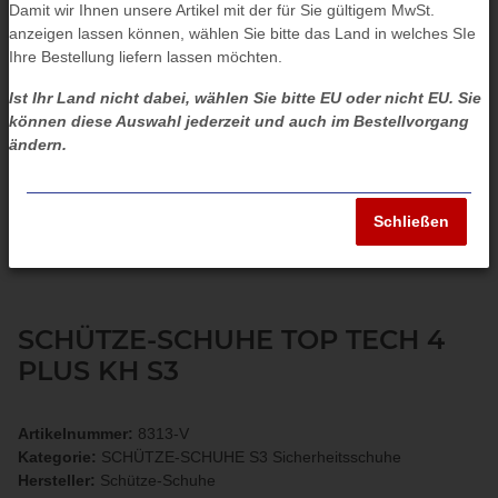
Damit wir Ihnen unsere Artikel mit der für Sie gültigem MwSt.
anzeigen lassen können, wählen Sie bitte das Land in welches SIe
Ihre Bestellung liefern lassen möchten.
Ist Ihr Land nicht dabei, wählen Sie bitte EU oder nicht EU. Sie
können diese Auswahl jederzeit und auch im Bestellvorgang
ändern.
Schließen
SCHÜTZE-SCHUHE TOP TECH 4
PLUS KH S3
Artikelnummer:
8313-V
Kategorie:
SCHÜTZE-SCHUHE S3 Sicherheitsschuhe
Hersteller:
Schütze-Schuhe