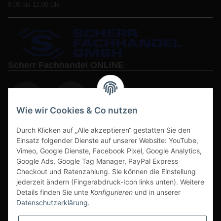
8.00 bis 12.00 Uhr
Scherr Fachhandel ONLINE
Wie wir Cookies & Co nutzen
Durch Klicken auf „Alle akzeptieren“ gestatten Sie den
www.s3-arbeitsschuhe-sicherheitsschuhe.de
Einsatz folgender Dienste auf unserer Website: YouTube,
www-alu-transportboxen-auffahrrampen.de
Vimeo, Google Dienste, Facebook Pixel, Google Analytics,
Google Ads, Google Tag Manager, PayPal Express
Checkout und Ratenzahlung. Sie können die Einstellung
jederzeit ändern (Fingerabdruck-Icon links unten). Weitere
Details finden Sie unte
Konfigurieren
und in unserer
Datenschutzerklärung
.
Sichere Zahlarten & Versand