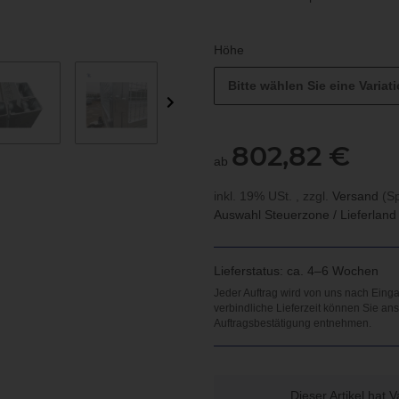
Höhe
Bitte wählen Sie eine Variati
802,82 €
ab
inkl. 19% USt. , zzgl.
Versand
(Sp
Auswahl Steuerzone / Lieferlan
Lieferstatus: ca. 4–6 Wochen
x
Dieser Artikel hat 