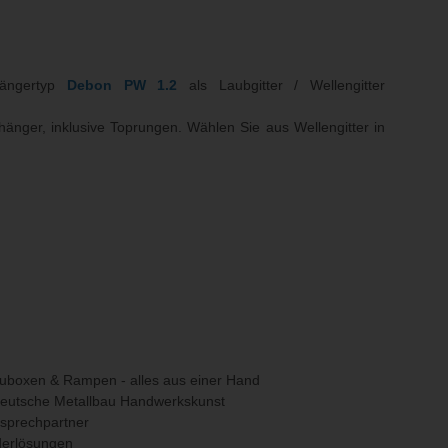
hängertyp
Debon PW 1.2
als Laubgitter / Wellengitter
hänger, inklusive Toprungen. Wählen Sie aus Wellengitter in
uboxen & Rampen - alles aus einer Hand
deutsche Metallbau Handwerkskunst
nsprechpartner
erlösungen