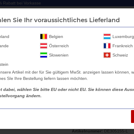
 Rabatt bei Vorkasse
 Rabatt bei Vorkasse
len Sie Ihr voraussichtliches Lieferland
hland
Belgien
Luxemburg
lande
Österreich
Frankreich
Anhänger Aufbau
Anhänger Zubehör
Sicherheitssc
Slowenien
Schweiz
stein
nsere Artikel mit der für Sie gültigem MwSt. anzeigen lassen können, w
es SIe Ihre Bestellung liefern lassen möchten.
aubgitter Debon Anhängeraufbau PW 1.2, 3050 x 1550
ht dabei, wählen Sie bitte EU oder nicht EU. Sie können diese Ausw
tellvorgang ändern.
Laubgitter Debo
3050 x 1550
Artikelnummer:
DE305155-L