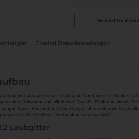
Sie möchten in mon
wertungen
Trusted Shops Bewertungen
N
aufbau
u Varianten produzieren wir im schönen Oberbayern in Mühldorf am 
sgesuchten Rohwaren von allerbester Qualität. Erfahrene Metall Fac
nhänger Typen. Passend zu Ihrem Hänger führen wir auch
Deichselb
ieren wir Ihre Deichselbox / Unterbaubox
auch nach Maß
.
1.2
Laubgitter