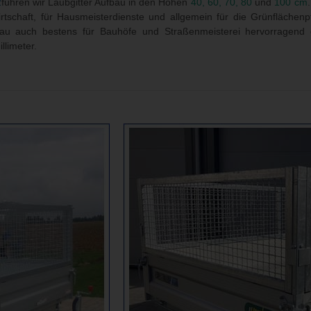
2
führen wir Laubgitter Aufbau in den Höhen
40, 60, 70, 80
und
100 cm
tschaft, für Hausmeisterdienste und allgemein für die Grünflächenp
au auch bestens für Bauhöfe und Straßenmeisterei hervorragend ge
llimeter.