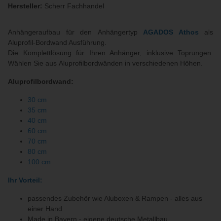
Hersteller:
Scherr Fachhandel
Anhängeraufbau für den Anhängertyp
AGADOS
Athos
als
Aluprofil-Bordwand Ausführung.
Die Komplettlösung für Ihren Anhänger, inklusive Toprungen.
Wählen Sie aus Aluprofilbordwänden in verschiedenen Höhen.
Aluprofilbordwand:
30 cm
35 cm
40 cm
60 cm
70 cm
80 cm
100 cm
Ihr Vorteil:
passendes Zubehör wie Aluboxen & Rampen - alles aus
einer Hand
Made in Bayern - eigene deutsche Metallbau