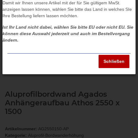
Damit wir Ihnen unsere Artikel mit der für Sie gültigem MwSt.
anzeigen lassen können, wählen Sie bitte das Land in welches SIe
Ihre Bestellung liefern lassen möchten.
Ist Ihr Land nicht dabei, wählen Sie bitte EU oder nicht EU. Sie
können diese Auswahl jederzeit und auch im Bestellvorgang
ändern.
Schließen
Aluprofilbordwand Agados
Anhängeraufbau Athos 2550 x
1500
Artikelnummer:
AG2550150-AP
Kategorie:
Aluprofil-Bordwanderhöhung