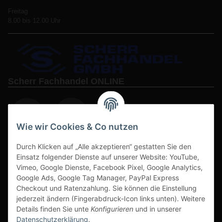
Freitag
8.00 bis 12.00 Uhr
Scherr Fachhandel ONLINE
Wie wir Cookies & Co nutzen
Durch Klicken auf „Alle akzeptieren“ gestatten Sie den
www.s3-arbeitsschuhe-sicherheitsschuhe.de
Einsatz folgender Dienste auf unserer Website: YouTube,
Vimeo, Google Dienste, Facebook Pixel, Google Analytics,
www-alu-transportboxen-auffahrrampen.de
Google Ads, Google Tag Manager, PayPal Express
Checkout und Ratenzahlung. Sie können die Einstellung
jederzeit ändern (Fingerabdruck-Icon links unten). Weitere
Details finden Sie unte
Konfigurieren
und in unserer
Datenschutzerklärung
.