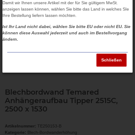
Damit wir Ihnen unsere Artikel mit der für Sie gültigem MwSt.
anzeigen lassen können, wählen Sie bitte das Land in welches SIe
Ihre Bestellung liefern lassen möchten.
Ist Ihr Land nicht dabei, wählen Sie bitte EU oder nicht EU. Sie
können diese Auswahl jederzeit und auch im Bestellvorgang
ändern.
Schließen
Blechbordwand Temared
Anhängeraufbau Tipper 2515C,
2500 x 1530
Artikelnummer:
TE250153-B
Kategorie:
Blech-Bordwanderhöhung