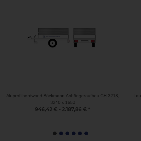
Aluprofilbordwand Böckmann Anhängeraufbau CH 3218,
Lau
3240 x 1650
946,42 € -
2.187,86 €
*