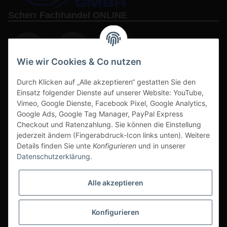
Scherr Fachhandel ONLINE
Wie wir Cookies & Co nutzen
Durch Klicken auf „Alle akzeptieren“ gestatten Sie den
www.s3-arbeitsschuhe-sicherheitsschuhe.de
Einsatz folgender Dienste auf unserer Website: YouTube,
Vimeo, Google Dienste, Facebook Pixel, Google Analytics,
www-alu-transportboxen-auffahrrampen.de
Google Ads, Google Tag Manager, PayPal Express
Checkout und Ratenzahlung. Sie können die Einstellung
jederzeit ändern (Fingerabdruck-Icon links unten). Weitere
Details finden Sie unte
Konfigurieren
und in unserer
Datenschutzerklärung
.
Sichere Zahlarten & Versand
Alle akzeptieren
Konfigurieren