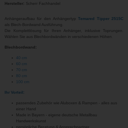
Hersteller:
Scherr Fachhandel
Anhängeraufbau für den Anhängertyp
Temared Tipper 2515C
als Blech-Bordwand Ausführung.
Die Komplettlösung für Ihren Anhänger, inklusive Toprungen.
Wählen Sie aus Blechbordwänden in verschiedenen Höhen.
Blechbordwand:
40 cm
60 cm
70 cm
80 cm
100 cm
Ihr Vorteil:
passendes Zubehör wie Aluboxen & Rampen - alles aus
einer Hand
Made in Bayern - eigene deutsche Metallbau
Handwerkskunst
persönliche Beratung & Ansprechpartner