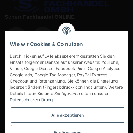
Scherr Fachhandel ONLINE
Wie wir Cookies & Co nutzen
Durch Klicken auf „Alle akzeptieren“ gestatten Sie den
www.s3-arbeitsschuhe-sicherheitsschuhe.de
Einsatz folgender Dienste auf unserer Website: YouTube,
Vimeo, Google Dienste, Facebook Pixel, Google Analytics,
www-alu-transportboxen-auffahrrampen.de
Google Ads, Google Tag Manager, PayPal Express
Checkout und Ratenzahlung. Sie können die Einstellung
jederzeit ändern (Fingerabdruck-Icon links unten). Weitere
Details finden Sie unte
Konfigurieren
und in unserer
Datenschutzerklärung
.
Sichere Zahlarten & Versand
Alle akzeptieren
Konfigurieren