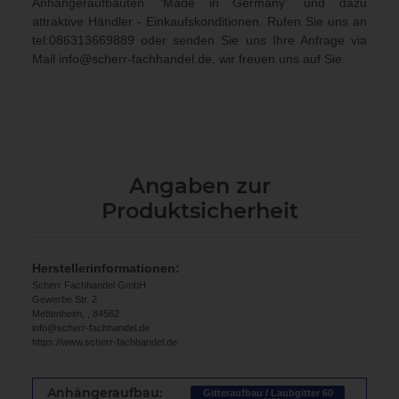
Anhängeraufbauten "Made in Germany" und dazu
attraktive Händler - Einkaufskonditionen. Rufen Sie uns an
tel:086313669889
oder senden Sie uns Ihre Anfrage via
Mail
info@scherr-fachhandel.de
, wir freuen uns auf Sie.
Angaben zur
Produktsicherheit
Herstellerinformationen:
Scherr Fachhandel GmbH
Gewerbe Str. 2
Mettenheim, , 84562
info@scherr-fachhandel.de
https://www.scherr-fachhandel.de
Anhängeraufbau:
Gitteraufbau / Laubgitter 60