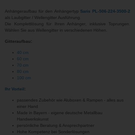
Anhängeraufbau für den Anhängertyp
Saris PL-506-224-3500-2
als Laubgitter / Wellengitter Ausführung.
Die Komplettlösung für Ihren Anhänger, inklusive Toprungen.
Wählen Sie aus Wellengitter in verschiedenen Höhen.
Gitteraufbau:
40 cm
60 cm
70 cm
80 cm
100 cm
Ihr Vorteil:
passendes Zubehör wie Aluboxen & Rampen - alles aus
einer Hand
Made in Bayern - eigene deutsche Metallbau
Handwerkskunst
persönliche Beratung & Ansprechpartner
Hohe Kompetenz bei Sonderlösungen