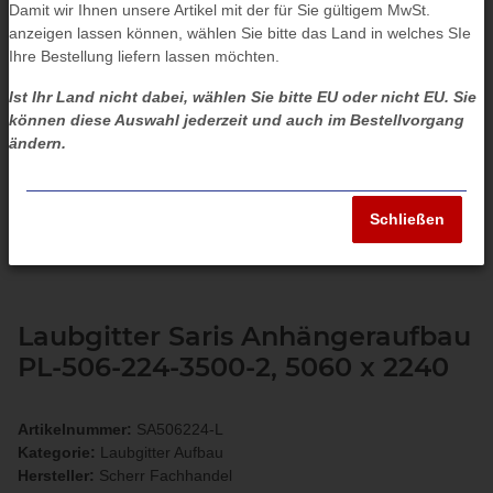
Damit wir Ihnen unsere Artikel mit der für Sie gültigem MwSt.
anzeigen lassen können, wählen Sie bitte das Land in welches SIe
Ihre Bestellung liefern lassen möchten.
Ist Ihr Land nicht dabei, wählen Sie bitte EU oder nicht EU. Sie
können diese Auswahl jederzeit und auch im Bestellvorgang
ändern.
Schließen
Laubgitter Saris Anhängeraufbau
PL-506-224-3500-2, 5060 x 2240
Artikelnummer:
SA506224-L
Kategorie:
Laubgitter Aufbau
Hersteller:
Scherr Fachhandel