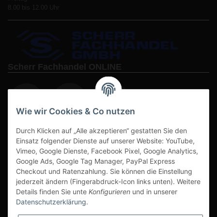
8.00 bis 12.00 Uhr
Scherr Fachhandel ONLINE
Wie wir Cookies & Co nutzen
Durch Klicken auf „Alle akzeptieren“ gestatten Sie den
www.s3-arbeitsschuhe-sicherheitsschuhe.de
Einsatz folgender Dienste auf unserer Website: YouTube,
www-alu-transportboxen-auffahrrampen.de
Vimeo, Google Dienste, Facebook Pixel, Google Analytics,
Google Ads, Google Tag Manager, PayPal Express
Checkout und Ratenzahlung. Sie können die Einstellung
jederzeit ändern (Fingerabdruck-Icon links unten). Weitere
Details finden Sie unte
Konfigurieren
und in unserer
Datenschutzerklärung
.
Sichere Zahlarten & Versand