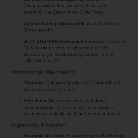
Übergangslippe für maximalen Schutz und
größtmögliche Zehenfreiheit (
Free Toes
).
Durchtrittsichere Brandsohle
aus metallfreiem
Spezialgewebe.
SOFT-STEP-PRO Zweischichtensohle
(TPU/PUR):
Öl- & benzinresistent, rutschhemmend (SR),
antistatisch (A), hitzebeständig bis 120 °C und
kälteisolierend (CI).
Hochwertige Materialien
Oberleder
: Robustes Spezialleder, Cordura® und
Veloursleder (1,9–2,1 mm).
Futterleder
: Naturbelassenes, perforiertes
Orthopädieleder (1,1–1,4 mm) – atmungsaktiv,
besonders saugfähig, ideal für Sommer und Winter.
Ergonomie & Komfort
Anatomic 3D Insole
: Auswechselbares Fußbett mit