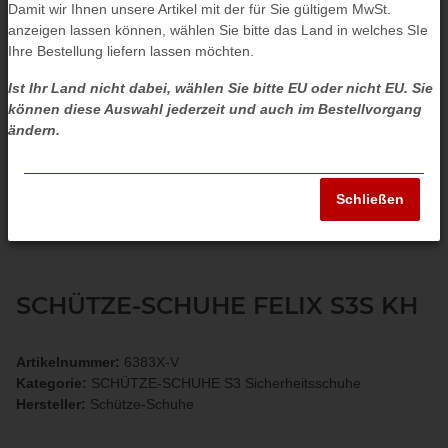
Damit wir Ihnen unsere Artikel mit der für Sie gültigem MwSt.
anzeigen lassen können, wählen Sie bitte das Land in welches SIe
Ihre Bestellung liefern lassen möchten.
Ist Ihr Land nicht dabei, wählen Sie bitte EU oder nicht EU. Sie
können diese Auswahl jederzeit und auch im Bestellvorgang
ändern.
Schließen
SCHÜTZE-SCHUHE FELIX S3S KH
Artikelnummer:
6383X-V
Kategorie:
SCHÜTZE-SCHUHE S3 Sicherheitsschuhe
Hersteller:
Schütze-Schuhe