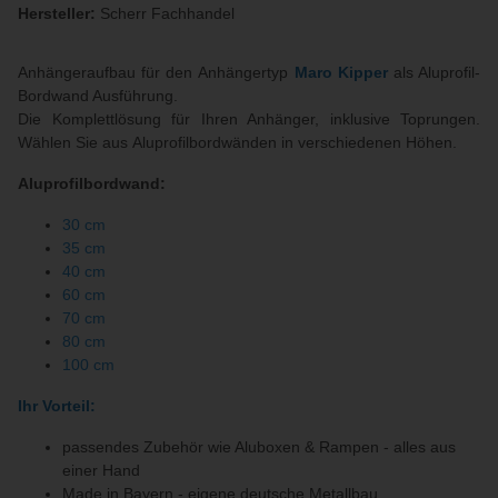
Hersteller:
Scherr Fachhandel
Anhängeraufbau für den Anhängertyp
Maro Kipper
als Aluprofil-
Bordwand Ausführung.
Die Komplettlösung für Ihren Anhänger, inklusive Toprungen.
Wählen Sie aus Aluprofilbordwänden in verschiedenen Höhen.
Aluprofilbordwand:
30 cm
35 cm
40 cm
60 cm
70 cm
80 cm
100 cm
Ihr Vorteil:
passendes Zubehör wie Aluboxen & Rampen - alles aus
einer Hand
Made in Bayern - eigene deutsche Metallbau