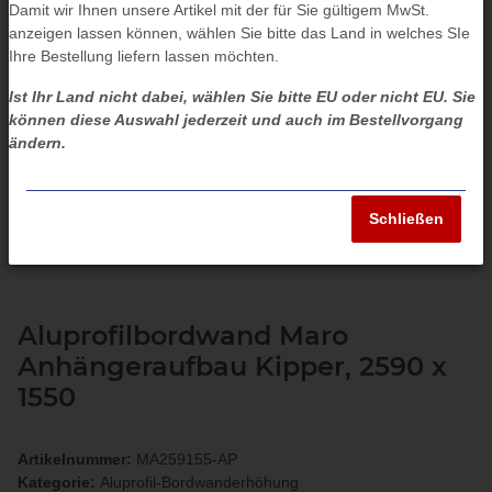
Damit wir Ihnen unsere Artikel mit der für Sie gültigem MwSt.
anzeigen lassen können, wählen Sie bitte das Land in welches SIe
Ihre Bestellung liefern lassen möchten.
Ist Ihr Land nicht dabei, wählen Sie bitte EU oder nicht EU. Sie
können diese Auswahl jederzeit und auch im Bestellvorgang
ändern.
Schließen
Aluprofilbordwand Maro
Anhängeraufbau Kipper, 2590 x
1550
Artikelnummer:
MA259155-AP
Kategorie:
Aluprofil-Bordwanderhöhung