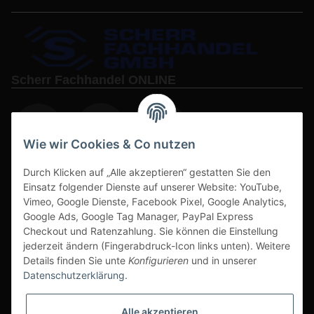
Scherr Fachhandel ONLINE
Wie wir Cookies & Co nutzen
Durch Klicken auf „Alle akzeptieren“ gestatten Sie den
www.s3-arbeitsschuhe-sicherheitsschuhe.de
Einsatz folgender Dienste auf unserer Website: YouTube,
Vimeo, Google Dienste, Facebook Pixel, Google Analytics,
www-alu-transportboxen-auffahrrampen.de
Google Ads, Google Tag Manager, PayPal Express
Checkout und Ratenzahlung. Sie können die Einstellung
jederzeit ändern (Fingerabdruck-Icon links unten). Weitere
Details finden Sie unte
Konfigurieren
und in unserer
Datenschutzerklärung
.
Sichere Zahlarten & Versand
Alle akzeptieren