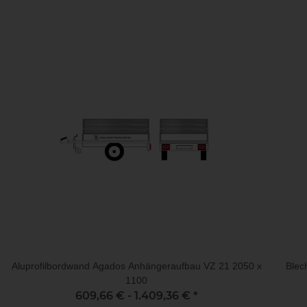
Aluprofilbordwand Agados Anhängeraufbau VZ 21 2050 x
Blec
1100
609,66 € -
1.409,36 €
*