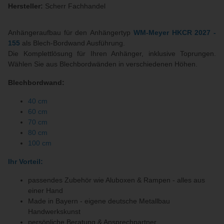
Hersteller:
Scherr Fachhandel
Anhängeraufbau für den Anhängertyp
WM-Meyer HKCR 2027 -
155
als Blech-Bordwand Ausführung.
Die Komplettlösung für Ihren Anhänger, inklusive Toprungen.
Wählen Sie aus Blechbordwänden in verschiedenen Höhen.
Blechbordwand:
40 cm
60 cm
70 cm
80 cm
100 cm
Ihr Vorteil:
passendes Zubehör wie Aluboxen & Rampen - alles aus
einer Hand
Made in Bayern - eigene deutsche Metallbau
Handwerkskunst
persönliche Beratung & Ansprechpartner