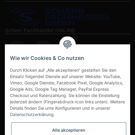
Scherr Fachhandel ONLINE
Wie wir Cookies & Co nutzen
Durch Klicken auf „Alle akzeptieren“ gestatten Sie den
www.s3-arbeitsschuhe-sicherheitsschuhe.de
Einsatz folgender Dienste auf unserer Website: YouTube,
Vimeo, Google Dienste, Facebook Pixel, Google Analytics,
www-alu-transportboxen-auffahrrampen.de
Google Ads, Google Tag Manager, PayPal Express
Checkout und Ratenzahlung. Sie können die Einstellung
jederzeit ändern (Fingerabdruck-Icon links unten). Weitere
Details finden Sie unte
Konfigurieren
und in unserer
Datenschutzerklärung
.
Sichere Zahlarten & Versand
Alle akzeptieren