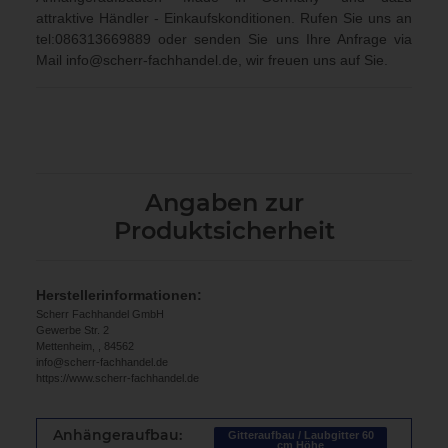
attraktive Händler - Einkaufskonditionen. Rufen Sie uns an
tel:086313669889
oder senden Sie uns Ihre Anfrage via
Mail
info@scherr-fachhandel.de
, wir freuen uns auf Sie.
Angaben zur
Produktsicherheit
Herstellerinformationen:
Scherr Fachhandel GmbH
Gewerbe Str. 2
Mettenheim, , 84562
info@scherr-fachhandel.de
https://www.scherr-fachhandel.de
Anhängeraufbau:
Gitteraufbau / Laubgitter 60
cm Höhe