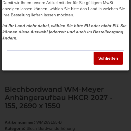
Damit wir Ihnen unsere Artikel mit der für Sie gültigem MwSt.
anzeigen lassen können, wählen Sie bitte das Land in welches SIe
Ihre Bestellung liefern lassen möchten.
Ist Ihr Land nicht dabei, wählen Sie bitte EU oder nicht EU. Sie
können diese Auswahl jederzeit und auch im Bestellvorgang
ändern.
Schließen
Blechbordwand WM-Meyer
Anhängeraufbau HKCR 2027 -
155, 2690 x 1550
Artikelnummer:
WM269155-B
Kategorie:
Blech-Bordwanderhöhung