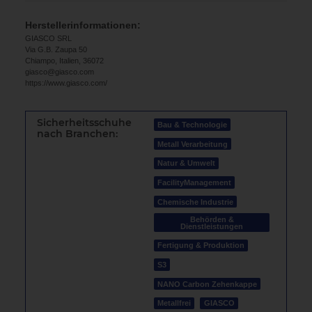
Herstellerinformationen:
GIASCO SRL
Via G.B. Zaupa 50
Chiampo, Italien, 36072
giasco@giasco.com
https://www.giasco.com/
Sicherheitsschuhe
Bau & Technologie
nach Branchen:
Metall Verarbeitung
Natur & Umwelt
FacilityManagement
Chemische Industrie
Behörden &
Dienstleistungen
Fertigung & Produktion
S3
NANO Carbon Zehenkappe
Metallfrei
GIASCO