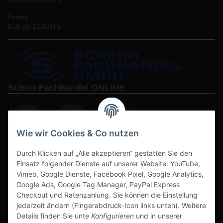
Freitag
8.00 bis 12.00 Uhr
Scherr Fachhandel ONLINE
Wie wir Cookies & Co nutzen
Durch Klicken auf „Alle akzeptieren“ gestatten Sie den
www.s3-arbeitsschuhe-sicherheitsschuhe.de
Einsatz folgender Dienste auf unserer Website: YouTube,
www-alu-transportboxen-auffahrrampen.de
Vimeo, Google Dienste, Facebook Pixel, Google Analytics,
Google Ads, Google Tag Manager, PayPal Express
Checkout und Ratenzahlung. Sie können die Einstellung
jederzeit ändern (Fingerabdruck-Icon links unten). Weitere
Details finden Sie unte
Konfigurieren
und in unserer