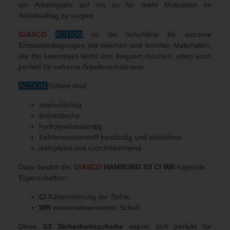
am Arbeitsplatz auf um so für mehr Motivation im
Arbeitsalltag zu sorgen.
GIASCO
ACTION
ist die Schuhlinie für extreme
Einsatzbedingungen mit weichen und leichten Materialien,
die ihn besonders leicht und bequem machen, eben auch
perfekt für extreme Arbeitsverhältnisse.
ACTION
Sohlen sind:
zweischichtig
antistatische
hydrolysebeständig
Kohlenwasserstoff beständig und abriebfest
dämpfend und rutschhemmend
Dazu besitzt der
GIASCO
HAMBURG S3 CI WR
folgende
Eigenschaften:
CI
Kälteisolierung der Sohle
WR
wasserabweisender Schuh
Diese
S3 Sicherheitsschuhe
eignet sich perfekt für