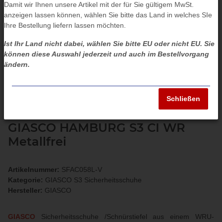
Damit wir Ihnen unsere Artikel mit der für Sie gültigem MwSt.
anzeigen lassen können, wählen Sie bitte das Land in welches SIe
Ihre Bestellung liefern lassen möchten.
Ist Ihr Land nicht dabei, wählen Sie bitte EU oder nicht EU. Sie
können diese Auswahl jederzeit und auch im Bestellvorgang
ändern.
Schließen
GIASCO HAMBURG S3 CI WR
Metallfrei
Artikelnummer:
SFAC058L-V
Kategorie:
GIASCO S3 Sicherheitsschuhe
Hersteller:
GIASCO
GIASCO
Sicherheitsschuhe /Schnürstiefel aus einem WRU-