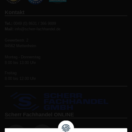
Kontakt
Tel.:
0049 (0) 8631 / 366 9889
Mail:
info@scherr-fachhandel.de
Gewerbestr. 2
84562 Mettenheim
Montag - Donnerstag
8.00 bis 13.00 Uhr
Freitag
8.00 bis 12.00 Uhr
Scherr Fachhandel ONLINE