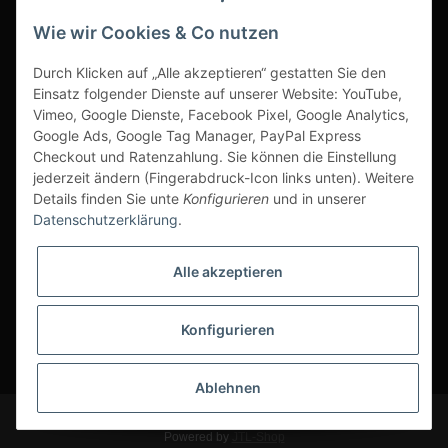
Wie wir Cookies & Co nutzen
Durch Klicken auf „Alle akzeptieren“ gestatten Sie den
www.s3-arbeitsschuhe-sicherheitsschuhe.de
Einsatz folgender Dienste auf unserer Website: YouTube,
www-alu-transportboxen-auffahrrampen.de
Vimeo, Google Dienste, Facebook Pixel, Google Analytics,
Google Ads, Google Tag Manager, PayPal Express
Checkout und Ratenzahlung. Sie können die Einstellung
jederzeit ändern (Fingerabdruck-Icon links unten). Weitere
Details finden Sie unte
Konfigurieren
und in unserer
Datenschutzerklärung
.
Sichere Zahlarten & Versand
Alle akzeptieren
Konfigurieren
* Alle Preise inkl. gesetzlicher USt., zzgl.
Versand
Ablehnen
© Scherr Fachhandel
Powered by
JTL-Shop