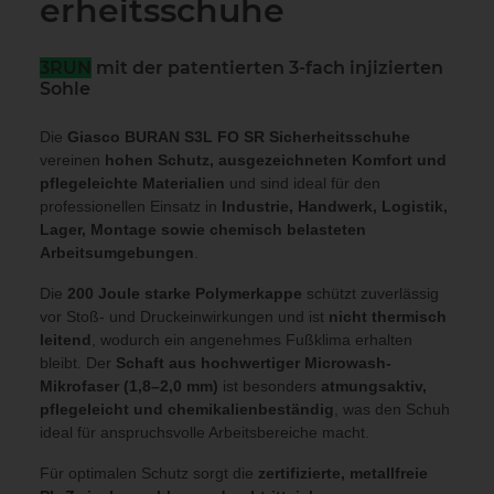
erheitsschuhe
3RUN
mit der patentierten 3-fach injizierten
Sohle
Die
Giasco BURAN S3L FO SR Sicherheitsschuhe
vereinen
hohen Schutz, ausgezeichneten Komfort und
pflegeleichte Materialien
und sind ideal für den
professionellen Einsatz in
Industrie, Handwerk, Logistik,
Lager, Montage sowie chemisch belasteten
Arbeitsumgebungen
.
Die
200 Joule starke Polymerkappe
schützt zuverlässig
vor Stoß- und Druckeinwirkungen und ist
nicht thermisch
leitend
, wodurch ein angenehmes Fußklima erhalten
bleibt. Der
Schaft aus hochwertiger Microwash-
Mikrofaser (1,8–2,0 mm)
ist besonders
atmungsaktiv,
pflegeleicht und chemikalienbeständig
, was den Schuh
ideal für anspruchsvolle Arbeitsbereiche macht.
Für optimalen Schutz sorgt die
zertifizierte, metallfreie