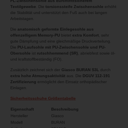
PL-Zwischensohle aus durchtrittsicherem
Textilgewebe
. Die
torsionssteife Zwischensohle
erhöht
die Stabilität und unterstützt den Fuß auch bei langen
Arbeitstagen.
Die
anatomisch geformte Einlegesohle aus
offenzelligem Memory-PU
bietet
extra Komfort
, sehr
gute Dämpfung und eine gleichmäßige Druckverteilung.
Die
PU-Laufsohle mit PU-Zwischensohle und PU-
Obersohle
ist
rutschhemmend (SR)
, abriebfest sowie öl-
und kraftstoffbeständig (FO).
Zusätzlich zeichnet sich der
Giasco BURAN S3L
durch
extra hohe Atmungsaktivität
aus. Die
DGUV 112-191
Zertifizierung
ermöglicht den Einsatz orthopädischer
Einlagen.
Sicherheitsschuhe Größentabelle
Eigenschaft
Beschreibung
Hersteller
Giasco
Modell
BURAN