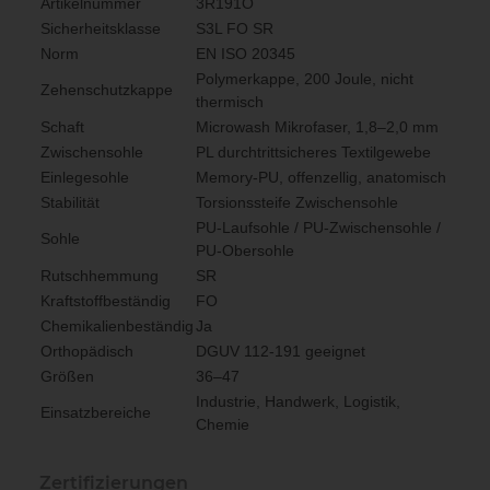
Artikelnummer
3R191O
Sicherheitsklasse
S3L FO SR
Norm
EN ISO 20345
Polymerkappe, 200 Joule, nicht
Zehenschutzkappe
thermisch
Schaft
Microwash Mikrofaser, 1,8–2,0 mm
Zwischensohle
PL durchtrittsicheres Textilgewebe
Einlegesohle
Memory-PU, offenzellig, anatomisch
Stabilität
Torsionssteife Zwischensohle
PU-Laufsohle / PU-Zwischensohle /
Sohle
PU-Obersohle
Rutschhemmung
SR
Kraftstoffbeständig
FO
Chemikalienbeständig
Ja
Orthopädisch
DGUV 112-191 geeignet
Größen
36–47
Industrie, Handwerk, Logistik,
Einsatzbereiche
Chemie
Zertifizierungen