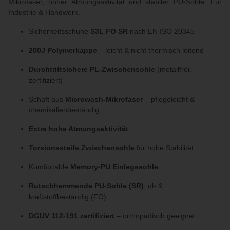
Mikrofaser, hoher Atmungsaktivität und stabiler PU-Sohle. Für
Industrie & Handwerk.
Sicherheitsschuhe
S3L FO SR
nach EN ISO 20345
200J Polymerkappe
– leicht & nicht thermisch leitend
Durchtrittsichere PL-Zwischensohle
(metallfrei,
zertifiziert)
Schaft aus
Microwash-Mikrofaser
– pflegeleicht &
chemikalienbeständig
Extra hohe Atmungsaktivität
Torsionssteife Zwischensohle
für hohe Stabilität
Komfortable
Memory-PU Einlegesohle
Rutschhemmende PU-Sohle (SR)
, öl- &
kraftstoffbeständig (FO)
DGUV 112-191 zertifiziert
– orthopädisch geeignet