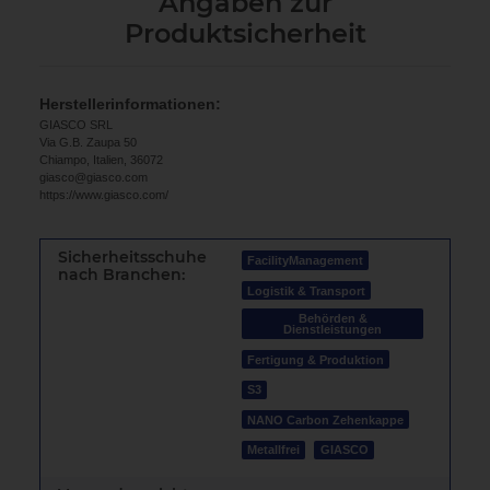
Angaben zur
Produktsicherheit
Herstellerinformationen:
GIASCO SRL
Via G.B. Zaupa 50
Chiampo, Italien, 36072
giasco@giasco.com
https://www.giasco.com/
Sicherheitsschuhe
FacilityManagement
nach Branchen:
Logistik & Transport
Behörden &
Dienstleistungen
Fertigung & Produktion
S3
NANO Carbon Zehenkappe
Metallfrei
GIASCO