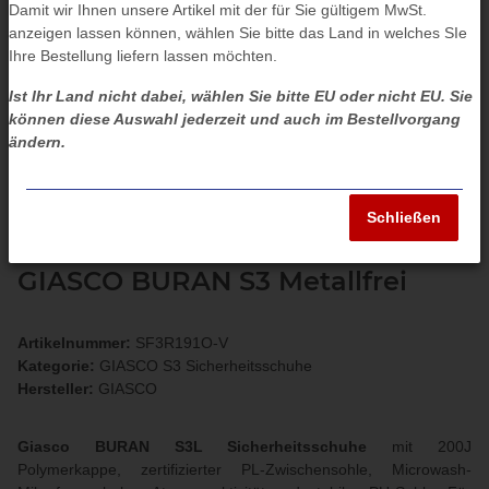
Damit wir Ihnen unsere Artikel mit der für Sie gültigem MwSt.
anzeigen lassen können, wählen Sie bitte das Land in welches SIe
Ihre Bestellung liefern lassen möchten.
Ist Ihr Land nicht dabei, wählen Sie bitte EU oder nicht EU. Sie
können diese Auswahl jederzeit und auch im Bestellvorgang
ändern.
Schließen
GIASCO BURAN S3 Metallfrei
Artikelnummer:
SF3R191O-V
Kategorie:
GIASCO S3 Sicherheitsschuhe
Hersteller:
GIASCO
Giasco BURAN S3L Sicherheitsschuhe
mit 200J
Polymerkappe, zertifizierter PL-Zwischensohle, Microwash-