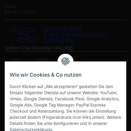
Freitag
8.00 bis 12.00 Uhr
Scherr Fachhandel ONLINE
Wie wir Cookies & Co nutzen
Durch Klicken auf „Alle akzeptieren“ gestatten Sie den
www.s3-arbeitsschuhe-sicherheitsschuhe.de
Einsatz folgender Dienste auf unserer Website: YouTube,
Vimeo, Google Dienste, Facebook Pixel, Google Analytics,
www-alu-transportboxen-auffahrrampen.de
Google Ads, Google Tag Manager, PayPal Express
Checkout und Ratenzahlung. Sie können die Einstellung
jederzeit ändern (Fingerabdruck-Icon links unten). Weitere
Details finden Sie unte
Konfigurieren
und in unserer
Datenschutzerklärung
.