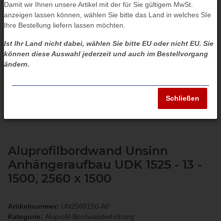
Damit wir Ihnen unsere Artikel mit der für Sie gültigem MwSt.
anzeigen lassen können, wählen Sie bitte das Land in welches SIe
Ihre Bestellung liefern lassen möchten.
Ist Ihr Land nicht dabei, wählen Sie bitte EU oder nicht EU. Sie
können diese Auswahl jederzeit und auch im Bestellvorgang
ändern.
Schließen
Aluprofilbordwand Unsinn
Anhängeraufbau UDK 1525 - 13 -
1500, 2560 x 1500
Artikelnummer:
UN2560150-AP
Kategorie:
Aluprofil-Bordwanderhöhung