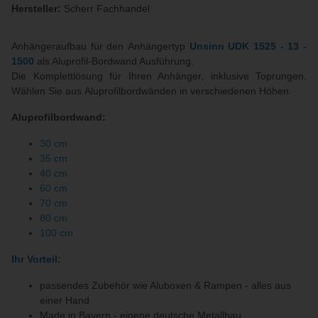
Hersteller:
Scherr Fachhandel
Anhängeraufbau für den Anhängertyp
Unsinn UDK 1525 - 13 -
1500
als Aluprofil-Bordwand Ausführung.
Die Komplettlösung für Ihren Anhänger, inklusive Toprungen.
Wählen Sie aus Aluprofilbordwänden in verschiedenen Höhen.
Aluprofilbordwand:
30 cm
35 cm
40 cm
60 cm
70 cm
80 cm
100 cm
Ihr Vorteil:
passendes Zubehör wie Aluboxen & Rampen - alles aus
einer Hand
Made in Bayern - eigene deutsche Metallbau