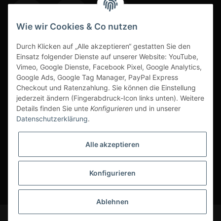
Wie wir Cookies & Co nutzen
Durch Klicken auf „Alle akzeptieren“ gestatten Sie den
www.s3-arbeitsschuhe-sicherheitsschuhe.de
Einsatz folgender Dienste auf unserer Website: YouTube,
Vimeo, Google Dienste, Facebook Pixel, Google Analytics,
www-alu-transportboxen-auffahrrampen.de
Google Ads, Google Tag Manager, PayPal Express
Checkout und Ratenzahlung. Sie können die Einstellung
jederzeit ändern (Fingerabdruck-Icon links unten). Weitere
Details finden Sie unte
Konfigurieren
und in unserer
Datenschutzerklärung
.
Sichere Zahlarten & Versand
Alle akzeptieren
Konfigurieren
* Alle Preise inkl. gesetzlicher USt., zzgl.
Versand
Ablehnen
© Scherr Fachhandel