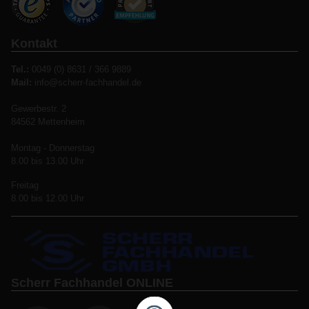
Kontakt
Tel.:
0049 (0) 8631 / 366 9889
Mail:
info@scherr-fachhandel.de
Gewerbestr. 2
84562 Mettenheim
Montag - Donnerstag
8.00 bis 13.00 Uhr
Freitag
8.00 bis 12.00 Uhr
Scherr Fachhandel ONLINE