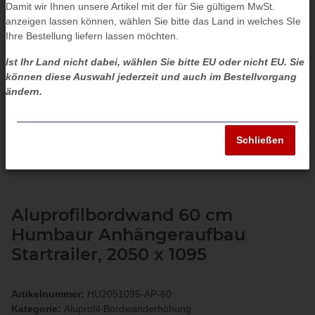
Damit wir Ihnen unsere Artikel mit der für Sie gültigem MwSt.
anzeigen lassen können, wählen Sie bitte das Land in welches SIe
Ihre Bestellung liefern lassen möchten.
Ist Ihr Land nicht dabei, wählen Sie bitte EU oder nicht EU. Sie
können diese Auswahl jederzeit und auch im Bestellvorgang
ändern.
Schließen
Aluprofilbordwand 60 cm
Humbaur Anhängeraufbau
Startrailer, 2050 x 1095
Artikelnummer:
HU2051095-AP-60
Kategorie:
Aluprofil-Bordwanderhöhung