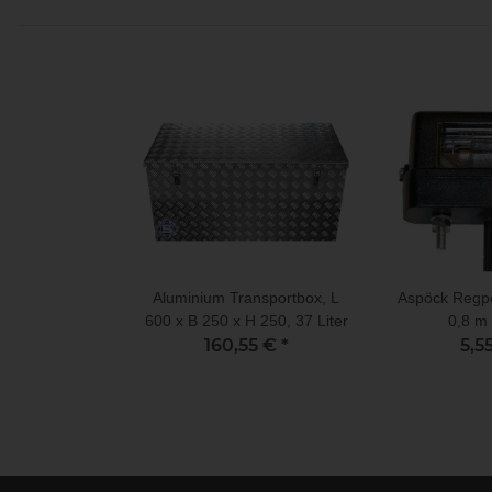
Aluminium Transportbox, L
Aspöck Regpo
600 x B 250 x H 250, 37 Liter
0,8 m 
160,55 €
*
Kennzeich
5,5