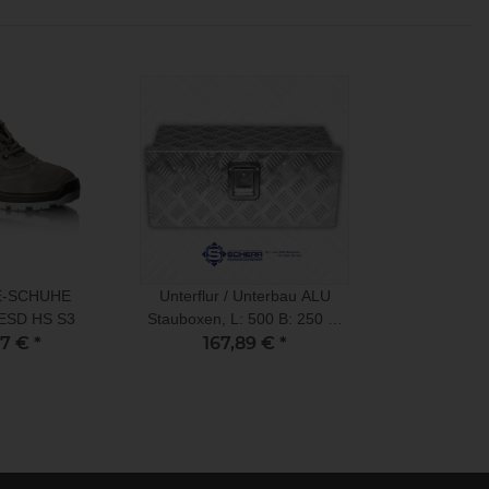
-SCHUHE
Unterflur / Unterbau ALU
ESD HS S3
Stauboxen, L: 500 B: 250 H:
17 €
*
230, 28 Liter
167,89 €
*