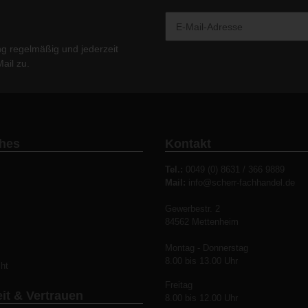
ng
regelmäßig und jederzeit
ail zu.
ches
Kontakt
Tel.:
0049 (0) 8631 / 366 9889
Mail:
info@scherr-fachhandel.de
Gewerbestr. 2
84562 Mettenheim
z
Montag - Donnerstag
8.00 bis 13.00 Uhr
ht
Freitag
it & Vertrauen
8.00 bis 12.00 Uhr