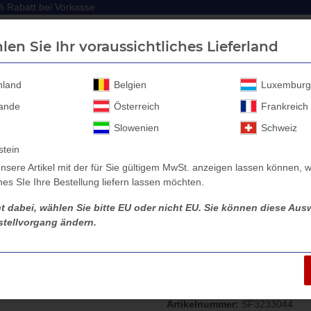
 Rabatt bei Vorkasse
 Rabatt bei Vorkasse
len Sie Ihr voraussichtliches Lieferland
hland
Belgien
Luxemburg
lande
Österreich
Frankreich
Anhänger Aufbau
Anhänger Zubehör
Sicherheitssc
Slowenien
Schweiz
stein
nsere Artikel mit der für Sie gültigem MwSt. anzeigen lassen können, w
es SIe Ihre Bestellung liefern lassen möchten.
mpferhalter, 200 x 80 x 6 mm, p.f. Anssems SX Serie
ht dabei, wählen Sie bitte EU oder nicht EU. Sie können diese Ausw
tellvorgang ändern.
Stoßdämpferhalte
Anssems SX Seri
Artikelnummer:
SF3233044