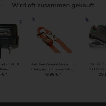
Wird oft zusammen gekauft
int small, DC
Ratschen Zurrgurt Länge 8m,
SCHÜTZE
Kabel,
2 Teilig mit Spitzhaken 50mm,
SPORTIV 
enleuchte
5 €
*
LC 2000 daN, Orange
19,99 €
*
109,
TECTOR