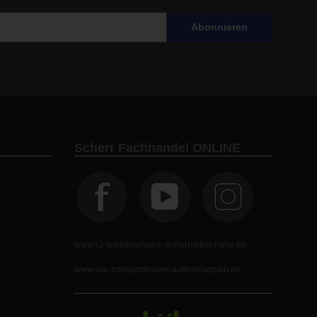
Abonnieren
Scherr Fachhandel ONLINE
www.s3-arbeitsschuhe-sicherheitsschuhe.de
www-alu-transportboxen-auffahrrampen.de