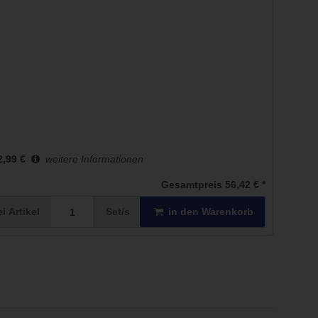
2,99 €
weitere Informationen
Gesamtpreis
56,42 €
*
ei
Artikel
Set/s
in den Warenkorb
n vorhanden.