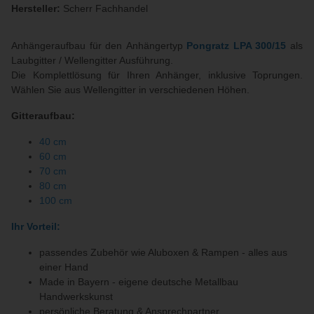
Hersteller:
Scherr Fachhandel
Anhängeraufbau für den Anhängertyp
Pongratz LPA 300/15
als
Laubgitter / Wellengitter Ausführung.
Die Komplettlösung für Ihren Anhänger, inklusive Toprungen.
Wählen Sie aus Wellengitter in verschiedenen Höhen.
Gitteraufbau:
40 cm
60 cm
70 cm
80 cm
100 cm
Ihr Vorteil:
passendes Zubehör wie Aluboxen & Rampen - alles aus
einer Hand
Made in Bayern - eigene deutsche Metallbau
Handwerkskunst
persönliche Beratung & Ansprechpartner