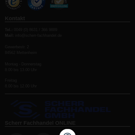
Kontakt
Tel.:
0049 (0) 8631 / 366 9889
Mail:
info@scherr-fachhandel.de
Gewerbestr. 2
84562 Mettenheim
Montag - Donnerstag
8.00 bis 13.00 Uhr
Freitag
8.00 bis 12.00 Uhr
Scherr Fachhandel ONLINE