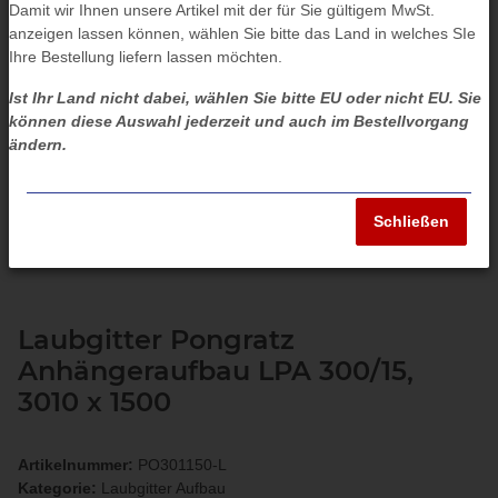
Damit wir Ihnen unsere Artikel mit der für Sie gültigem MwSt.
anzeigen lassen können, wählen Sie bitte das Land in welches SIe
Ihre Bestellung liefern lassen möchten.
Ist Ihr Land nicht dabei, wählen Sie bitte EU oder nicht EU. Sie
können diese Auswahl jederzeit und auch im Bestellvorgang
ändern.
Schließen
Laubgitter Pongratz
Anhängeraufbau LPA 300/15,
3010 x 1500
Artikelnummer:
PO301150-L
Kategorie:
Laubgitter Aufbau