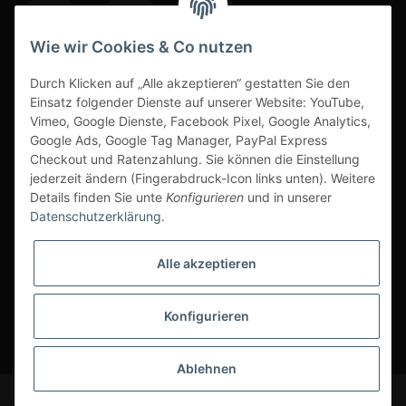
Wie wir Cookies & Co nutzen
Durch Klicken auf „Alle akzeptieren“ gestatten Sie den
www.s3-arbeitsschuhe-sicherheitsschuhe.de
Einsatz folgender Dienste auf unserer Website: YouTube,
Vimeo, Google Dienste, Facebook Pixel, Google Analytics,
www-alu-transportboxen-auffahrrampen.de
Google Ads, Google Tag Manager, PayPal Express
Checkout und Ratenzahlung. Sie können die Einstellung
jederzeit ändern (Fingerabdruck-Icon links unten). Weitere
Details finden Sie unte
Konfigurieren
und in unserer
Datenschutzerklärung
.
Sichere Zahlarten & Versand
Alle akzeptieren
Konfigurieren
* Alle Preise inkl. gesetzlicher USt., zzgl.
Versand
Ablehnen
© Scherr Fachhandel