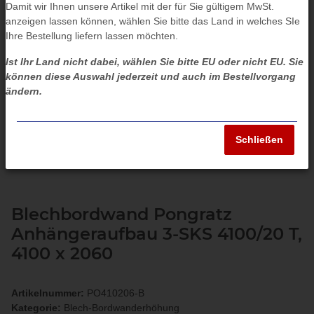
Damit wir Ihnen unsere Artikel mit der für Sie gültigem MwSt.
anzeigen lassen können, wählen Sie bitte das Land in welches SIe
Ihre Bestellung liefern lassen möchten.
Ist Ihr Land nicht dabei, wählen Sie bitte EU oder nicht EU. Sie
können diese Auswahl jederzeit und auch im Bestellvorgang
ändern.
Schließen
Blechbordwand Pongratz
Anhängeraufbau 3-SKS 4100/20 T,
4100 x 2060
Artikelnummer:
PO410206-B
Kategorie:
Blech-Bordwanderhöhung