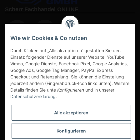
Scherr Fachhandel ONLINE
Wie wir Cookies & Co nutzen
Durch Klicken auf „Alle akzeptieren“ gestatten Sie den
www.s3-arbeitsschuhe-sicherheitsschuhe.de
Einsatz folgender Dienste auf unserer Website: YouTube,
Vimeo, Google Dienste, Facebook Pixel, Google Analytics,
www-alu-transportboxen-auffahrrampen.de
Google Ads, Google Tag Manager, PayPal Express
Checkout und Ratenzahlung. Sie können die Einstellung
jederzeit ändern (Fingerabdruck-Icon links unten). Weitere
Details finden Sie unte
Konfigurieren
und in unserer
Datenschutzerklärung
.
Sichere Zahlarten & Versand
Alle akzeptieren
Konfigurieren