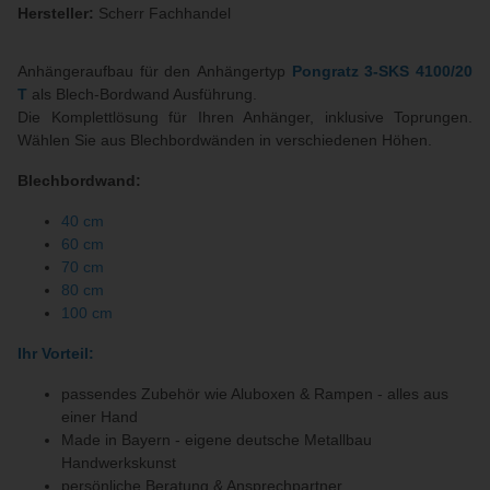
Hersteller:
Scherr Fachhandel
Anhängeraufbau für den Anhängertyp
Pongratz 3-SKS 4100/20
T
als Blech-Bordwand Ausführung.
Die Komplettlösung für Ihren Anhänger, inklusive Toprungen.
Wählen Sie aus Blechbordwänden in verschiedenen Höhen.
Blechbordwand:
40 cm
60 cm
70 cm
80 cm
100 cm
Ihr Vorteil:
passendes Zubehör wie Aluboxen & Rampen - alles aus
einer Hand
Made in Bayern - eigene deutsche Metallbau
Handwerkskunst
persönliche Beratung & Ansprechpartner