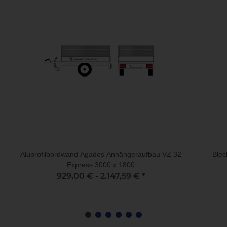
Aluprofilbordwand Agados Anhängeraufbau VZ 32
Ble
Express 3000 x 1800
929,00 € -
2.147,59 €
*