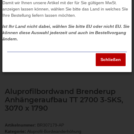
Damit wir Ihnen unsere Artikel mit der für Sie gültigem MwSt.
anzeigen lassen können, wählen Sie bitte das Land in welches SIe
Ihre Bestellung liefern lassen möchten.
Ist Ihr Land nicht dabei, wählen Sie bitte EU oder nicht EU. Sie
können diese Auswahl jederzeit und auch im Bestellvorgang
ändern.
Schließen
Aluprofilbordwand Brenderup
Anhängeraufbau TT 2700 3-SKS,
3070 x 1790
Artikelnummer:
BR307179-AP
Kategorie:
Aluprofil-Bordwanderhöhung