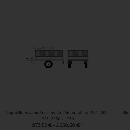
Aluprofilbordwand Anssems Anhängeraufbau PSX 2000 -
Ble
325, 3250 x 1780
973,52 € -
2.250,50 €
*