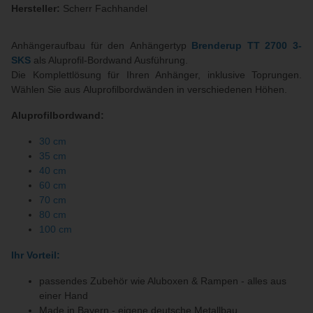
Hersteller:
Scherr Fachhandel
Anhängeraufbau für den Anhängertyp
Brenderup TT 2700 3-
SKS
als Aluprofil-Bordwand Ausführung.
Die Komplettlösung für Ihren Anhänger, inklusive Toprungen.
Wählen Sie aus Aluprofilbordwänden in verschiedenen Höhen.
Aluprofilbordwand:
30 cm
35 cm
40 cm
60 cm
70 cm
80 cm
100 cm
Ihr Vorteil:
passendes Zubehör wie Aluboxen & Rampen - alles aus
einer Hand
Made in Bayern - eigene deutsche Metallbau