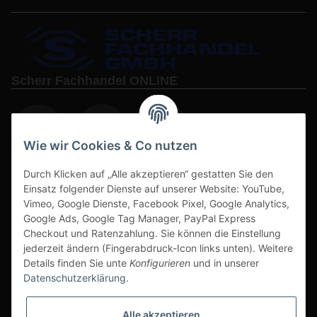
Scherr Fachhandel ONLINE
Wie wir Cookies & Co nutzen
Durch Klicken auf „Alle akzeptieren“ gestatten Sie den
www.s3-arbeitsschuhe-sicherheitsschuhe.de
Einsatz folgender Dienste auf unserer Website: YouTube,
Vimeo, Google Dienste, Facebook Pixel, Google Analytics,
www-alu-transportboxen-auffahrrampen.de
Google Ads, Google Tag Manager, PayPal Express
Checkout und Ratenzahlung. Sie können die Einstellung
jederzeit ändern (Fingerabdruck-Icon links unten). Weitere
Details finden Sie unte
Konfigurieren
und in unserer
Datenschutzerklärung
.
Sichere Zahlarten & Versand
Alle akzeptieren