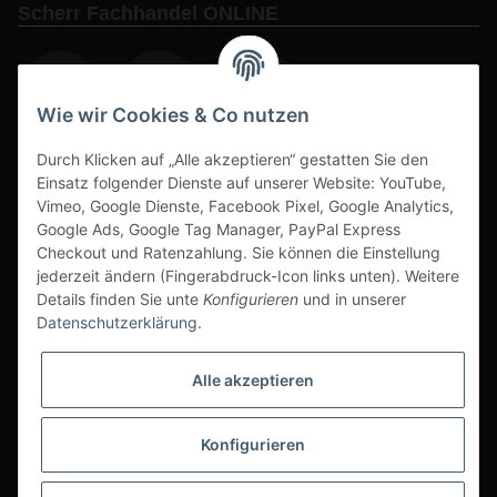
Scherr Fachhandel ONLINE
Wie wir Cookies & Co nutzen
Durch Klicken auf „Alle akzeptieren“ gestatten Sie den
www.s3-arbeitsschuhe-sicherheitsschuhe.de
Einsatz folgender Dienste auf unserer Website: YouTube,
www-alu-transportboxen-auffahrrampen.de
Vimeo, Google Dienste, Facebook Pixel, Google Analytics,
Google Ads, Google Tag Manager, PayPal Express
Checkout und Ratenzahlung. Sie können die Einstellung
jederzeit ändern (Fingerabdruck-Icon links unten). Weitere
Details finden Sie unte
Konfigurieren
und in unserer
Datenschutzerklärung
.
Sichere Zahlarten & Versand
Alle akzeptieren
Konfigurieren
* Alle Preise inkl. gesetzlicher USt., zzgl.
Versand