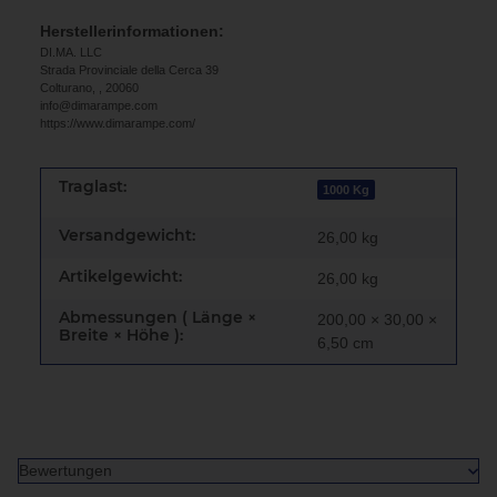
Herstellerinformationen:
DI.MA. LLC
Strada Provinciale della Cerca 39
Colturano, , 20060
info@dimarampe.com
https://www.dimarampe.com/
Traglast:
1000 Kg
Versandgewicht:
26,00 kg
Artikelgewicht:
26,00
kg
Abmessungen ( Länge ×
200,00 × 30,00 ×
Breite × Höhe ):
6,50 cm
Bewertungen