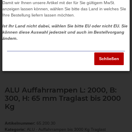
Damit wir Ihnen unsere Artikel mit der für Sie gültigem MwSt.
anzeigen lassen können, wählen Sie bitte das Land in welches SIe
Ihre Bestellung liefern lassen möchten.
Ist Ihr Land nicht dabei, wählen Sie bitte EU oder nicht EU. Sie
können diese Auswahl jederzeit und auch im Bestellvorgang
ändern.
Schließen
ALU Auffahrrampen L: 2000, B:
300, H: 65 mm Traglast bis 2000
Kg
Artikelnummer:
65.200.30
Kategorie:
ALU - Auffahrrampen bis 3000 Kg Traglast