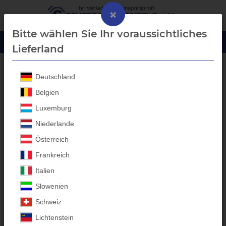
×
Bitte wählen Sie Ihr voraussichtliches
Lieferland
Deutschland
ALU - Auffahrrampen bis 3000 Kg Traglast
Belgien
Luxemburg
Niederlande
Österreich
Frankreich
Italien
Slowenien
Schweiz
Lichtenstein