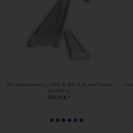
ALU Auffahrrampen L: 2250, B: 300, H: 65 mm Traglast
HUMB
bis 2000 Kg
592,19 €
*