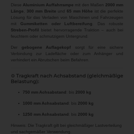
Diese
Aluminium Auffahrrampe
mit den Maßen
2000 mm
Länge
,
300 mm Breite
und
65 mm Höhe
ist die perfekte
Lösung für das Verladen von Maschinen und Fahrzeugen
mit
Gummiketten oder Luftbereifung
. Das robuste
Streben-Profil
bietet hervorragende Traktion – auch bei
feuchtem oder schmutzigem Untergrund.
Der
gebogene Auflagekopf
sorgt für eine sichere
Verbindung zur Ladefläche oder zum Anhänger und
verhindert ein Abrutschen beim Befahren.
⚙️
Tragkraft nach Achsabstand (gleichmäßige
Belastung):
750 mm Achsabstand
: bis
2000 kg
1000 mm Achsabstand
: bis
2000 kg
1250 mm Achsabstand
: bis
2000 kg
Hinweis: Die Tragkraft gilt bei gleichmäßiger Lastverteilung
und sachgemäßer Verwendung.