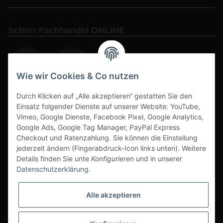
Scherr Fachhandel ONLINE
Wie wir Cookies & Co nutzen
Durch Klicken auf „Alle akzeptieren“ gestatten Sie den
www.s3-arbeitsschuhe-sicherheitsschuhe.de
Einsatz folgender Dienste auf unserer Website: YouTube,
www-alu-transportboxen-auffahrrampen.de
Vimeo, Google Dienste, Facebook Pixel, Google Analytics,
Google Ads, Google Tag Manager, PayPal Express
Checkout und Ratenzahlung. Sie können die Einstellung
jederzeit ändern (Fingerabdruck-Icon links unten). Weitere
Details finden Sie unte
Konfigurieren
und in unserer
Datenschutzerklärung
.
Sichere Zahlarten & Versand
Alle akzeptieren