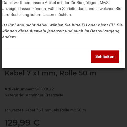
Damit wir Ihnen unsere Artikel mit der für Sie gültigem MwSt.
anzeigen lassen können, wählen Sie bitte das Land in welches SIe
Ihre Bestellung liefern lassen möchten.
Ist Ihr Land nicht dabei, wählen Sie bitte EU oder nicht EU. Sie
können diese Auswahl jederzeit und auch im Bestellvorgang
ändern.
Schließen
Kabel 7 x1 mm, Rolle 50 m
Artikelnummer:
SF303072
Kategorie:
Anhänger Ersatzteile
schwarzes Kabel 7 x1 mm, als Rolle mit 50 m
129,99 €