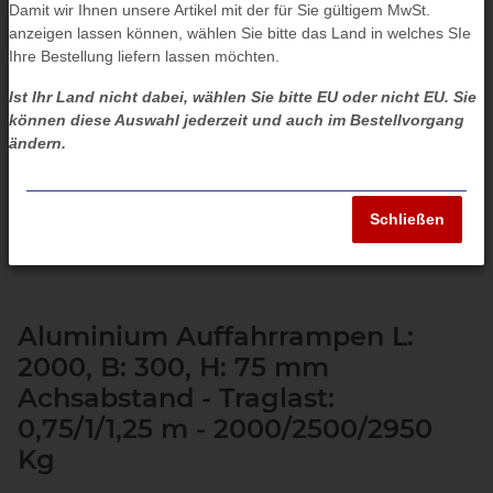
Damit wir Ihnen unsere Artikel mit der für Sie gültigem MwSt.
anzeigen lassen können, wählen Sie bitte das Land in welches SIe
Ihre Bestellung liefern lassen möchten.
Ist Ihr Land nicht dabei, wählen Sie bitte EU oder nicht EU. Sie
können diese Auswahl jederzeit und auch im Bestellvorgang
ändern.
Schließen
Aluminium Auffahrrampen L:
2000, B: 300, H: 75 mm
Achsabstand - Traglast:
0,75/1/1,25 m - 2000/2500/2950
Kg