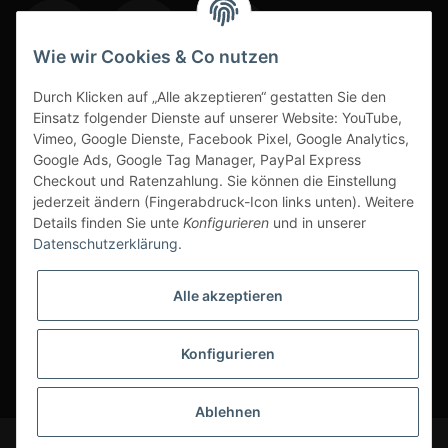
Wie wir Cookies & Co nutzen
Durch Klicken auf „Alle akzeptieren“ gestatten Sie den
www.s3-arbeitsschuhe-sicherheitsschuhe.de
Einsatz folgender Dienste auf unserer Website: YouTube,
www-alu-transportboxen-auffahrrampen.de
Vimeo, Google Dienste, Facebook Pixel, Google Analytics,
Google Ads, Google Tag Manager, PayPal Express
Checkout und Ratenzahlung. Sie können die Einstellung
jederzeit ändern (Fingerabdruck-Icon links unten). Weitere
Details finden Sie unte
Konfigurieren
und in unserer
Datenschutzerklärung
.
Sichere Zahlarten & Versand
Alle akzeptieren
Konfigurieren
* Alle Preise inkl. gesetzlicher USt., zzgl.
Versand
Ablehnen
© Scherr Fachhandel