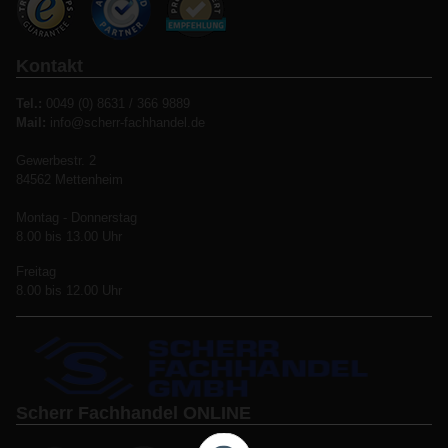
Kontakt
Tel.:
0049 (0) 8631 / 366 9889
Mail:
info@scherr-fachhandel.de
Gewerbestr. 2
84562 Mettenheim
Montag - Donnerstag
8.00 bis 13.00 Uhr
Freitag
8.00 bis 12.00 Uhr
Scherr Fachhandel ONLINE