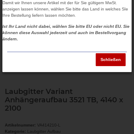
Damit wir Ihnen unsere Artikel mit der für Sie gültigem MwSt.
anzeigen lassen können, wählen Sie bitte das Land in welches SIe
Ihre Bestellung liefern lassen möchten.
Ist Ihr Land nicht dabei, wählen Sie bitte EU oder nicht EU. Sie
können diese Auswahl jederzeit und auch im Bestellvorgang
ändern.
Schließen
Laubgitter Variant
Anhängeraufbau 3521 TB, 4140 x
2100
Artikelnummer:
VA414210-L
Kategorie:
Laubgitter Aufbau