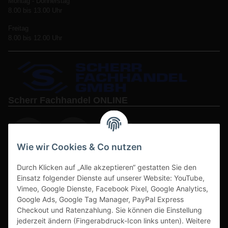
Montag - Donnerstag
8.00 bis 13.00 Uhr
Freitag
8.00 bis 12.00 Uhr
Scherr Fachhandel ONLINE
Wie wir Cookies & Co nutzen
Durch Klicken auf „Alle akzeptieren“ gestatten Sie den
www.s3-arbeitsschuhe-sicherheitsschuhe.de
Einsatz folgender Dienste auf unserer Website: YouTube,
Vimeo, Google Dienste, Facebook Pixel, Google Analytics,
www-alu-transportboxen-auffahrrampen.de
Google Ads, Google Tag Manager, PayPal Express
Checkout und Ratenzahlung. Sie können die Einstellung
jederzeit ändern (Fingerabdruck-Icon links unten). Weitere