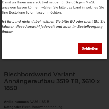
Damit wir Ihnen unsere Artikel mit der für Sie gültigem MwSt.
anzeigen lassen können, wählen Sie bitte das Land in welches SIe
Ihre Bestellung liefern lassen möchten.
Ist Ihr Land nicht dabei, wählen Sie bitte EU oder nicht EU. Sie
können diese Auswahl jederzeit und auch im Bestellvorgang
ändern.
Schließen
Blechbordwand Variant
Anhängeraufbau 3519 TB, 3610 x
1850
Artikelnummer:
VA361185-B
Kategorie:
Blech-Bordwanderhöhung