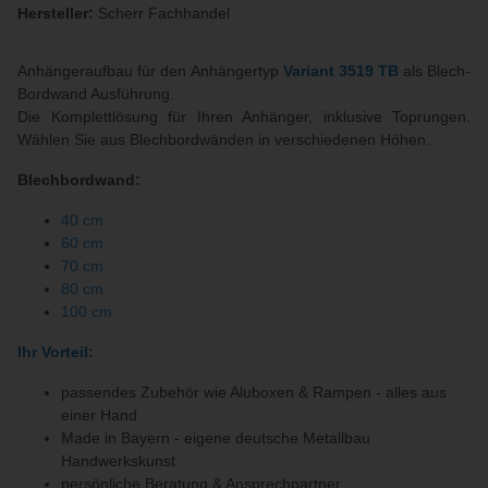
Hersteller:
Scherr Fachhandel
Anhängeraufbau für den Anhängertyp
Variant 3519 TB
als Blech-
Bordwand Ausführung.
Die Komplettlösung für Ihren Anhänger, inklusive Toprungen.
Wählen Sie aus Blechbordwänden in verschiedenen Höhen.
Blechbordwand:
40 cm
60 cm
70 cm
80 cm
100 cm
Ihr Vorteil:
passendes Zubehör wie Aluboxen & Rampen - alles aus
einer Hand
Made in Bayern - eigene deutsche Metallbau
Handwerkskunst
persönliche Beratung & Ansprechpartner