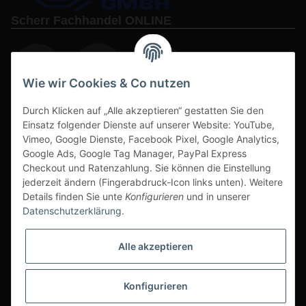
Scherr Fachhandel ONLINE
Wie wir Cookies & Co nutzen
Durch Klicken auf „Alle akzeptieren“ gestatten Sie den
www.s3-arbeitsschuhe-sicherheitsschuhe.de
Einsatz folgender Dienste auf unserer Website: YouTube,
Vimeo, Google Dienste, Facebook Pixel, Google Analytics,
www-alu-transportboxen-auffahrrampen.de
Google Ads, Google Tag Manager, PayPal Express
Checkout und Ratenzahlung. Sie können die Einstellung
jederzeit ändern (Fingerabdruck-Icon links unten). Weitere
Details finden Sie unte
Konfigurieren
und in unserer
Datenschutzerklärung
.
Sichere Zahlarten & Versand
Alle akzeptieren
Konfigurieren