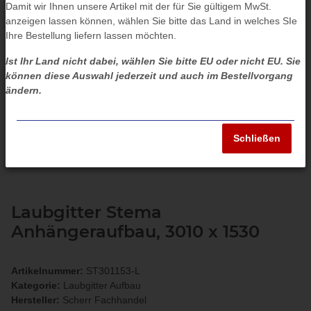
Damit wir Ihnen unsere Artikel mit der für Sie gültigem MwSt.
anzeigen lassen können, wählen Sie bitte das Land in welches SIe
Ihre Bestellung liefern lassen möchten.
Ist Ihr Land nicht dabei, wählen Sie bitte EU oder nicht EU. Sie
können diese Auswahl jederzeit und auch im Bestellvorgang
ändern.
Schließen
Laubgitter Stema
Anhängeraufbau, 3010 x 1530
Artikelnummer:
ST301153-L
Kategorie:
Laubgitter Aufbau
Hersteller:
Scherr Fachhandel