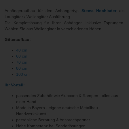
Anhängeraufbau für den Anhängertyp
Stema Hochlader
als
Laubgitter / Wellengitter Ausführung.
Die Komplettlösung für Ihren Anhänger, inklusive Toprungen.
Wählen Sie aus Wellengitter in verschiedenen Höhen.
Gitteraufbau:
40 cm
60 cm
70 cm
80 cm
100 cm
Ihr Vorteil:
passendes Zubehör wie Aluboxen & Rampen - alles aus
einer Hand
Made in Bayern - eigene deutsche Metallbau
Handwerkskunst
persönliche Beratung & Ansprechpartner
Hohe Kompetenz bei Sonderlösungen