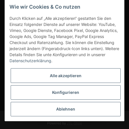
Wie wir Cookies & Co nutzen
Durch Klicken auf „Alle akzeptieren“ gestatten Sie den
www.s3-arbeitsschuhe-sicherheitsschuhe.de
Einsatz folgender Dienste auf unserer Website: YouTube,
Vimeo, Google Dienste, Facebook Pixel, Google Analytics,
www-alu-transportboxen-auffahrrampen.de
Google Ads, Google Tag Manager, PayPal Express
Checkout und Ratenzahlung. Sie können die Einstellung
jederzeit ändern (Fingerabdruck-Icon links unten). Weitere
Details finden Sie unte
Konfigurieren
und in unserer
Datenschutzerklärung
.
Sichere Zahlarten & Versand
Alle akzeptieren
Konfigurieren
* Alle Preise inkl. gesetzlicher USt., zzgl.
Versand
Ablehnen
© Scherr Fachhandel
Powered by
JTL-Shop