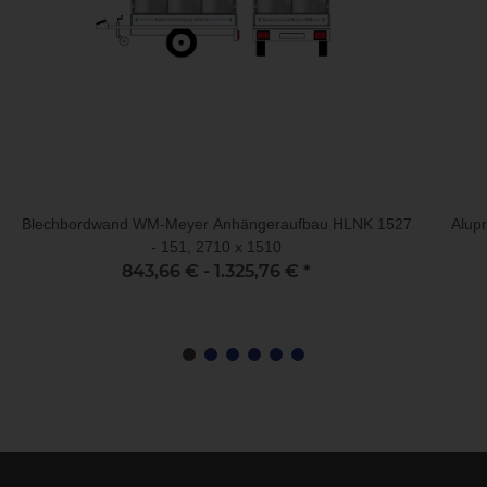
Blechbordwand WM-Meyer Anhängeraufbau HLNK 1527
Alup
- 151, 2710 x 1510
843,66 € -
1.325,76 €
*