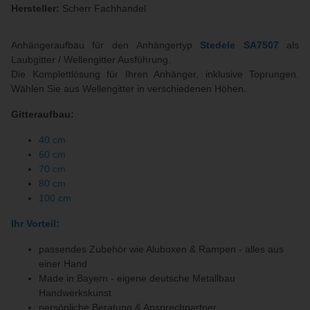
Hersteller:
Scherr Fachhandel
Anhängeraufbau für den Anhängertyp
Stedele SA7507
als
Laubgitter / Wellengitter Ausführung.
Die Komplettlösung für Ihren Anhänger, inklusive Toprungen.
Wählen Sie aus Wellengitter in verschiedenen Höhen.
Gitteraufbau:
40 cm
60 cm
70 cm
80 cm
100 cm
Ihr Vorteil:
passendes Zubehör wie Aluboxen & Rampen - alles aus
einer Hand
Made in Bayern - eigene deutsche Metallbau
Handwerkskunst
persönliche Beratung & Ansprechpartner