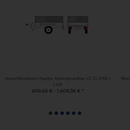
Aluprofilbordwand Agados Anhängeraufbau VZ 21 2050 x
Blec
1100
609,66 € -
1.409,36 €
*