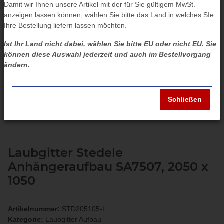
Damit wir Ihnen unsere Artikel mit der für Sie gültigem MwSt.
anzeigen lassen können, wählen Sie bitte das Land in welches SIe
Ihre Bestellung liefern lassen möchten.
Ist Ihr Land nicht dabei, wählen Sie bitte EU oder nicht EU. Sie
können diese Auswahl jederzeit und auch im Bestellvorgang
ändern.
Schließen
Laubgitter Stedele
Anhängeraufbau SA7507, 2050 x
1050
Artikelnummer:
STD205105-L
Kategorie:
Laubgitter Aufbau