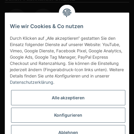
Wie wir Cookies & Co nutzen
Durch Klicken auf „Alle akzeptieren“ gestatten Sie den
www.s3-arbeitsschuhe-sicherheitsschuhe.de
Einsatz folgender Dienste auf unserer Website: YouTube,
Vimeo, Google Dienste, Facebook Pixel, Google Analytics,
www-alu-transportboxen-auffahrrampen.de
Google Ads, Google Tag Manager, PayPal Express
Checkout und Ratenzahlung. Sie können die Einstellung
jederzeit ändern (Fingerabdruck-Icon links unten). Weitere
Details finden Sie unte
Konfigurieren
und in unserer
Datenschutzerklärung
.
Sichere Zahlarten & Versand
Alle akzeptieren
Konfigurieren
* Alle Preise inkl. gesetzlicher USt., zzgl.
Versand
Ablehnen