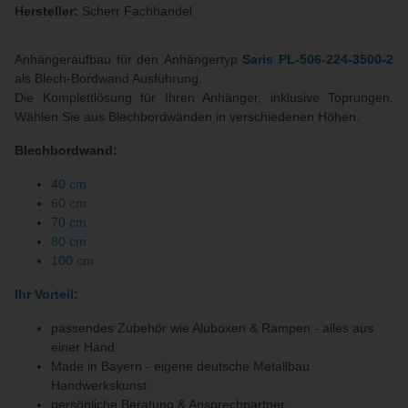
Hersteller:
Scherr Fachhandel
Anhängeraufbau für den Anhängertyp
Saris PL-506-224-3500-2
als Blech-Bordwand Ausführung.
Die Komplettlösung für Ihren Anhänger, inklusive Toprungen.
Wählen Sie aus Blechbordwänden in verschiedenen Höhen.
Blechbordwand:
40 cm
60 cm
70 cm
80 cm
100 cm
Ihr Vorteil:
passendes Zubehör wie Aluboxen & Rampen - alles aus
einer Hand
Made in Bayern - eigene deutsche Metallbau
Handwerkskunst
persönliche Beratung & Ansprechpartner