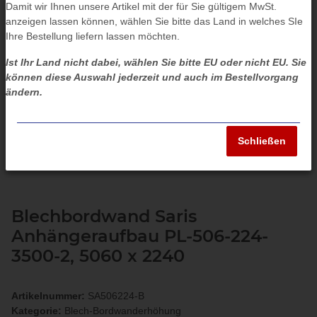
Damit wir Ihnen unsere Artikel mit der für Sie gültigem MwSt.
anzeigen lassen können, wählen Sie bitte das Land in welches SIe
Ihre Bestellung liefern lassen möchten.
Ist Ihr Land nicht dabei, wählen Sie bitte EU oder nicht EU. Sie
können diese Auswahl jederzeit und auch im Bestellvorgang
ändern.
Schließen
Blechbordwand Saris
Anhängeraufbau PL-506-224-
3500-2, 5060 x 2240
Artikelnummer:
SA506224-B
Kategorie:
Blech-Bordwanderhöhung