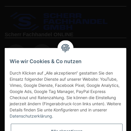
Scherr Fachhandel ONLINE
Wie wir Cookies & Co nutzen
Durch Klicken auf „Alle akzeptieren“ gestatten Sie den
www.s3-arbeitsschuhe-sicherheitsschuhe.de
Einsatz folgender Dienste auf unserer Website: YouTube,
Vimeo, Google Dienste, Facebook Pixel, Google Analytics,
www-alu-transportboxen-auffahrrampen.de
Google Ads, Google Tag Manager, PayPal Express
Checkout und Ratenzahlung. Sie können die Einstellung
jederzeit ändern (Fingerabdruck-Icon links unten). Weitere
Details finden Sie unte
Konfigurieren
und in unserer
Datenschutzerklärung
.
Sichere Zahlarten & Versand