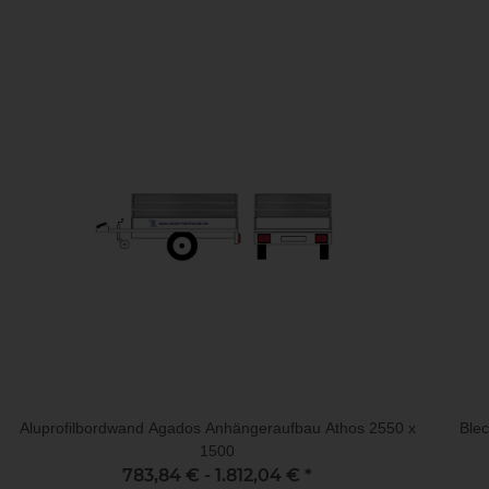
Aluprofilbordwand Agados Anhängeraufbau Athos 2550 x
Ble
1500
783,84 € -
1.812,04 €
*