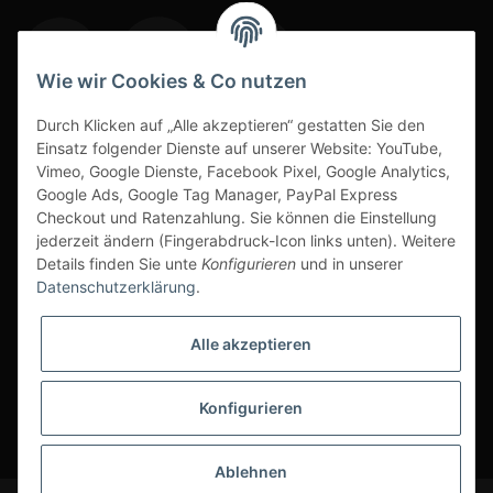
Wie wir Cookies & Co nutzen
Durch Klicken auf „Alle akzeptieren“ gestatten Sie den
www.s3-arbeitsschuhe-sicherheitsschuhe.de
Einsatz folgender Dienste auf unserer Website: YouTube,
www-alu-transportboxen-auffahrrampen.de
Vimeo, Google Dienste, Facebook Pixel, Google Analytics,
Google Ads, Google Tag Manager, PayPal Express
Checkout und Ratenzahlung. Sie können die Einstellung
jederzeit ändern (Fingerabdruck-Icon links unten). Weitere
Details finden Sie unte
Konfigurieren
und in unserer
Datenschutzerklärung
.
Sichere Zahlarten & Versand
Alle akzeptieren
Konfigurieren
* Alle Preise inkl. gesetzlicher USt., zzgl.
Versand
Ablehnen