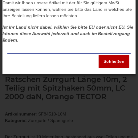
Damit wir Ihnen unsere Artikel mit der für Sie gültigem MwSt.
anzeigen lassen können, wählen Sie bitte das Land in welches SIe
Ihre Bestellung liefern lassen möchten.
Ist Ihr Land nicht dabei, wählen Sie bitte EU oder nicht EU. Sie
können diese Auswahl jederzeit und auch im Bestellvorgang
ändern.
Schließen
Ratschen Zurrgurt Länge 10m, 2
Teilig mit Spitzhaken 50mm, LC
2000 daN, Orange TECTOR
Artikelnummer:
SF84510-10M
Kategorie:
Zurrgurte / Spanngurte
Der Zurrgurt ist 10 Meter lang, bestehend aus zwei Teilen und mit