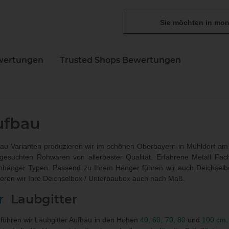
Sie möchten in mon
wertungen
Trusted Shops Bewertungen
N
ufbau
u Varianten produzieren wir im schönen Oberbayern in Mühldorf am 
sgesuchten Rohwaren von allerbester Qualität. Erfahrene Metall Fac
nhänger Typen. Passend zu Ihrem Hänger führen wir auch
Deichselb
ieren wir Ihre Deichselbox / Unterbaubox
auch nach Maß
.
r
Laubgitter
führen wir Laubgitter Aufbau in den Höhen
40, 60, 70, 80
und
100 cm