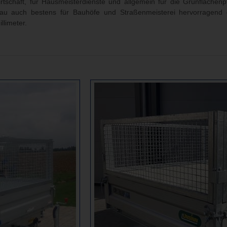
tschaft, für Hausmeisterdienste und allgemein für die Grünflächenp
au auch bestens für Bauhöfe und Straßenmeisterei hervorragend ge
llimeter.