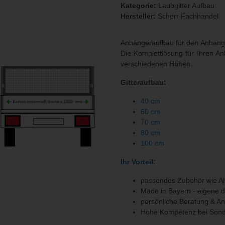
Kategorie:
Laubgitter Aufbau
Hersteller:
Scherr Fachhandel
Anhängeraufbau für den Anhän
Die Komplettlösung für Ihren An
verschiedenen Höhen.
Gitteraufbau:
40 cm
60 cm
70 cm
80 cm
100 cm
Ihr Vorteil:
passendes Zubehör wie Al
Made in Bayern - eigene 
persönliche Beratung & A
Hohe Kompetenz bei Sond