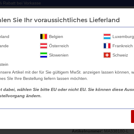
 Rabatt bei Vorkasse
 Rabatt bei Vorkasse
len Sie Ihr voraussichtliches Lieferland
hland
Belgien
Luxemburg
lande
Österreich
Frankreich
Anhänger Aufbau
Anhänger Zubehör
Sicherheitssc
Slowenien
Schweiz
stein
nsere Artikel mit der für Sie gültigem MwSt. anzeigen lassen können, w
es SIe Ihre Bestellung liefern lassen möchten.
bgitter Maro Anhängeraufbau Kipper, 3380 x 1800
ht dabei, wählen Sie bitte EU oder nicht EU. Sie können diese Ausw
tellvorgang ändern.
Laubgitter Maro
x 1800
Artikelnummer:
MA338180-L