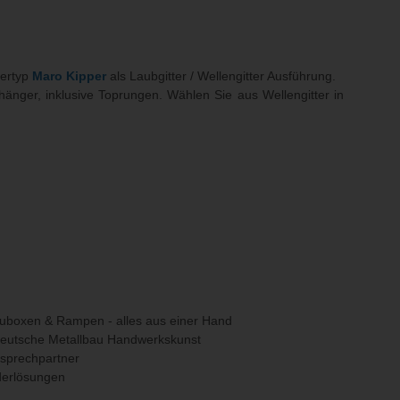
gertyp
Maro Kipper
als Laubgitter / Wellengitter Ausführung.
hänger, inklusive Toprungen. Wählen Sie aus Wellengitter in
uboxen & Rampen - alles aus einer Hand
deutsche Metallbau Handwerkskunst
nsprechpartner
erlösungen