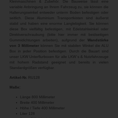
Kleinmaschinen & Zubehör. Die Bauweise lässt eine
variable Anbringung an Ihrem Fahrzeug zu, sie können die
Halterungswinkel entweder unterm Boden befestigen oder
seitlich. Diese Aluminium Transportkisten sind äußerst
stabil und haben eine enorme Langlebigkeit. Sie können
diese Box vielfältig befestigen, mit Edelstahlwinkel oder
Direktverschraubung (bitte hier immer mit beidseitigen
Gummidichtungen arbeiten), aufgrund der
Wandstärke
von 3 Millimeter
können Sie mit stabilen Winkel die ALU
Box in jeder Position befestigen. Durch die Bauart sind
unser LKW Unterflurboxen für alle LKW`s & Nutzfahrzeuge
mit hohem Radstand geeignet und bereits in vielen
Standardgrößen verfügbar.
Artikel-Nr.
RU128
Maße:
Länge 800 Millimeter
Breite 400 Millimeter
Höhe / Tiefe 400 Millimeter
Liter 128