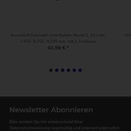
Kunststoff Deichsel/ Unterflurbox Blackit 2, 23 Liter,
Unt
L:550, B:250, H:295 mm, mit 2 Schlösser
60,98 €
*
Newsletter Abonnieren
Bitte senden Sie mir entsprechend Ihrer
Datenschutzerklärung
regelmäßig und jederzeit widerruflich