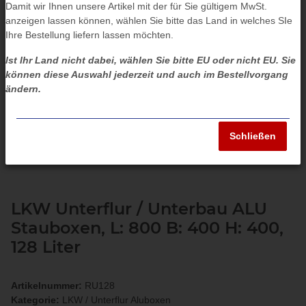
Damit wir Ihnen unsere Artikel mit der für Sie gültigem MwSt.
anzeigen lassen können, wählen Sie bitte das Land in welches SIe
Ihre Bestellung liefern lassen möchten.
Ist Ihr Land nicht dabei, wählen Sie bitte EU oder nicht EU. Sie
können diese Auswahl jederzeit und auch im Bestellvorgang
ändern.
Schließen
LKW Unterflur / Unterbau ALU
Stauboxen, L: 800 B: 400 H: 400,
128 Liter
Artikelnummer:
RU128
Kategorie:
LKW / Unterflur Aluboxen