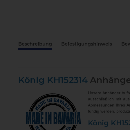
Beschreibung
Befestigungshinweis
Be
König KH152314
Anhänge
Unsere Anhänger Aufba
ausschließlich mit au
Abmessungen Ihres A
fündig werden, produz
König KH15