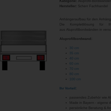
Kategorie:
Aluprofil-Bordwande
Hersteller:
Scherr Fachhandel
Anhängeraufbau für den Anhän
Die Komplettlösung für I
aus Aluprofilbordwänden in ver
Aluprofilbordwand:
30 cm
35 cm
40 cm
60 cm
70 cm
80 cm
100 cm
Ihr Vorteil:
passendes Zubehör wie Al
Made in Bayern - eigene 
persönliche Beratung & A