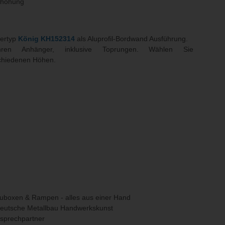
rhöhung
gertyp
König KH152314
als Aluprofil-Bordwand Ausführung.
hren Anhänger, inklusive Toprungen. Wählen Sie
schiedenen Höhen.
uboxen & Rampen - alles aus einer Hand
deutsche Metallbau Handwerkskunst
nsprechpartner