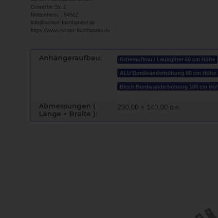
Gewerbe Str. 2
Mettenheim, , 84562
info@scherr-fachhandel.de
https://www.scherr-fachhandel.de
Anhängeraufbau:
Gitteraufbau / Laubgitter 60 cm Höhe
ALU Bordwanderhöhung 80 cm Höhe
Blech Bordwanderhöhung 100 cm Hö
Abmessungen (
230,00 × 140,00 cm
Länge × Breite ):