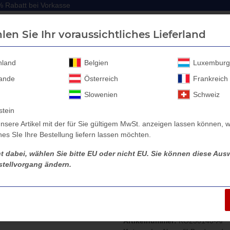
 Rabatt bei Vorkasse
 Rabatt bei Vorkasse
len Sie Ihr voraussichtliches Lieferland
hland
Belgien
Luxemburg
lande
Österreich
Frankreich
Anhänger Aufbau
Anhänger Zubehör
Sicherheitssc
Slowenien
Schweiz
stein
nsere Artikel mit der für Sie gültigem MwSt. anzeigen lassen können, w
es SIe Ihre Bestellung liefern lassen möchten.
hung
Aluprofilbordwand König Anhängeraufbau KH152314, 2300 x 140
ht dabei, wählen Sie bitte EU oder nicht EU. Sie können diese Ausw
tellvorgang ändern.
Aluprofilbordwa
KH152314, 2300 x
Artikelnummer:
KO230140-AP