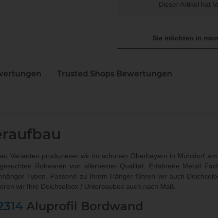
x
Dieser Artikel hat 
Sie möchten in mon
wertungen
Trusted Shops Bewertungen
N
raufbau
u Varianten produzieren wir im schönen Oberbayern in Mühldorf am 
sgesuchten Rohwaren von allerbester Qualität. Erfahrene Metall Fac
nhänger Typen. Passend zu Ihrem Hänger führen wir auch
Deichselb
ieren wir Ihre Deichselbox / Unterbaubox
auch nach Maß
.
2314
Aluprofil Bordwand